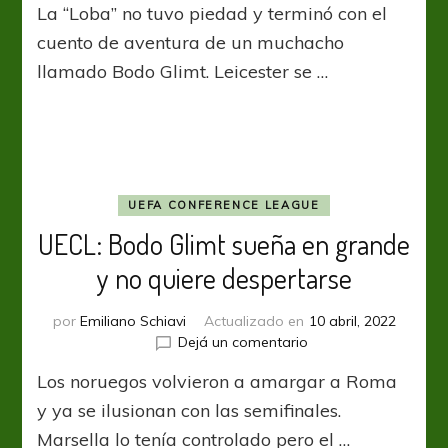
La “Loba” no tuvo piedad y terminó con el
Roma
tuvo
cuento de aventura de un muchacho
su
llamado Bodo Glimt. Leicester se …
“vendetta”
y
terminó
con
un
fantasma
UEFA CONFERENCE LEAGUE
UECL: Bodo Glimt sueña en grande
y no quiere despertarse
por
Emiliano Schiavi
Actualizado en
10 abril, 2022
en
Dejá un comentario
UECL:
Los noruegos volvieron a amargar a Roma
Bodo
Glimt
y ya se ilusionan con las semifinales.
sueña
Marsella lo tenía controlado pero el …
en