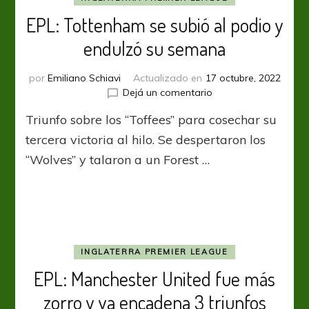
EPL: Tottenham se subió al podio y
endulzó su semana
por
Emiliano Schiavi
Actualizado en
17 octubre, 2022
en
Dejá un comentario
EPL:
Triunfo sobre los “Toffees” para cosechar su
Tottenham
se
tercera victoria al hilo. Se despertaron los
subió
“Wolves” y talaron a un Forest …
al
podio
y
endulzó
su
semana
INGLATERRA PREMIER LEAGUE
EPL: Manchester United fue más
zorro y ya encadena 3 triunfos