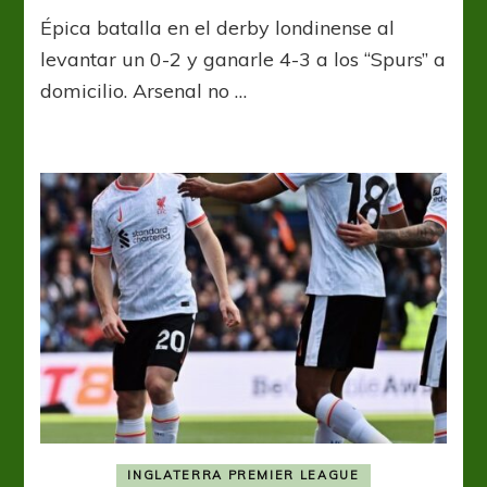
Enzo
Épica batalla en el derby londinense al
encabezó
la
levantar un 0-2 y ganarle 4-3 a los “Spurs” a
levantada
domicilio. Arsenal no …
y
Chelsea
dejó
“azul”
a
Tottenham
INGLATERRA PREMIER LEAGUE