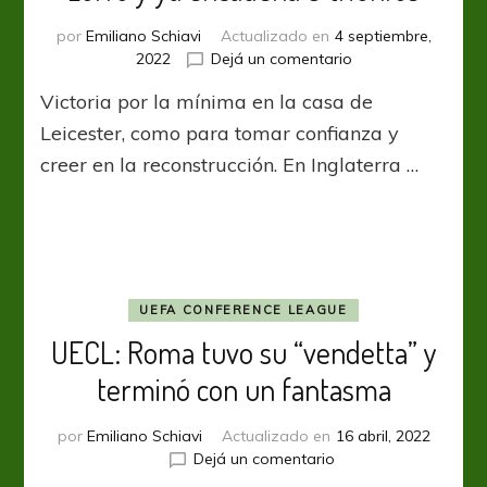
por
Emiliano Schiavi
Actualizado en
4 septiembre,
en
2022
Dejá un comentario
EPL:
Victoria por la mínima en la casa de
Manchester
United
Leicester, como para tomar confianza y
fue
creer en la reconstrucción. En Inglaterra …
más
zorro
y
ya
encadena
3
triunfos
UEFA CONFERENCE LEAGUE
UECL: Roma tuvo su “vendetta” y
terminó con un fantasma
por
Emiliano Schiavi
Actualizado en
16 abril, 2022
en
Dejá un comentario
UECL: