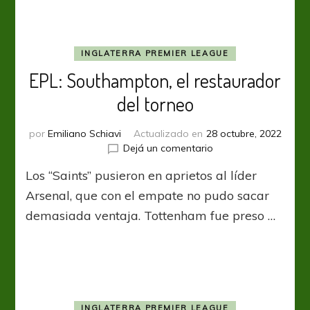
INGLATERRA PREMIER LEAGUE
EPL: Southampton, el restaurador
del torneo
por
Emiliano Schiavi
Actualizado en
28 octubre, 2022
en
Dejá un comentario
EPL:
Los “Saints” pusieron en aprietos al líder
Southampton,
el
Arsenal, que con el empate no pudo sacar
restaurador
demasiada ventaja. Tottenham fue preso …
del
torneo
INGLATERRA PREMIER LEAGUE