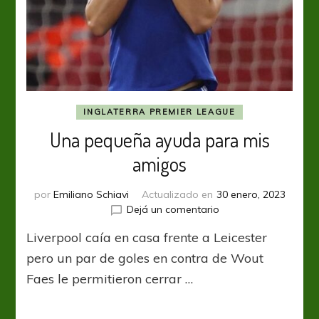
INGLATERRA PREMIER LEAGUE
Una pequeña ayuda para mis
amigos
por
Emiliano Schiavi
Actualizado en
30 enero, 2023
en
Dejá un comentario
Una
Liverpool caía en casa frente a Leicester
pequeña
ayuda
pero un par de goles en contra de Wout
para
Faes le permitieron cerrar …
mis
amigos