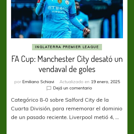
INGLATERRA PREMIER LEAGUE
FA Cup: Manchester City desató un
vendaval de goles
por
Emiliano Schiavi
Actualizado en
19 enero, 2025
en
Dejá un comentario
FA
Categórico 8-0 sobre Salford City de la
Cup:
Manchester
Cuarta División, para rememorar el dominio
City
de un pasado reciente. Liverpool metió 4, …
desató
un
vendaval