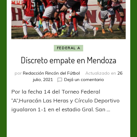
FEDERAL A
Díscreto empate en Mendoza
por
Redacción Rincón del Fútbol
Actualizado en
26
en
julio, 2021
Dejá un comentario
Díscreto
Por la fecha 14 del Torneo Federal
empate
en
“A”,Huracán Las Heras y Círculo Deportivo
Mendoza
igualaron 1-1 en el estadio Gral. San …