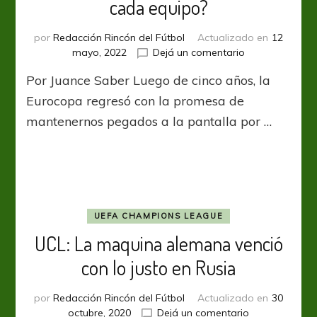
cada equipo?
por
Redacción Rincón del Fútbol
Actualizado en
12
en
mayo, 2022
Dejá un comentario
Euro2020:
Por Juance Saber Luego de cinco años, la
¿A
quién
Eurocopa regresó con la promesa de
seguimos
mantenernos pegados a la pantalla por …
en
cada
equipo?
UEFA CHAMPIONS LEAGUE
UCL: La maquina alemana venció
con lo justo en Rusia
por
Redacción Rincón del Fútbol
Actualizado en
30
en
octubre, 2020
Dejá un comentario