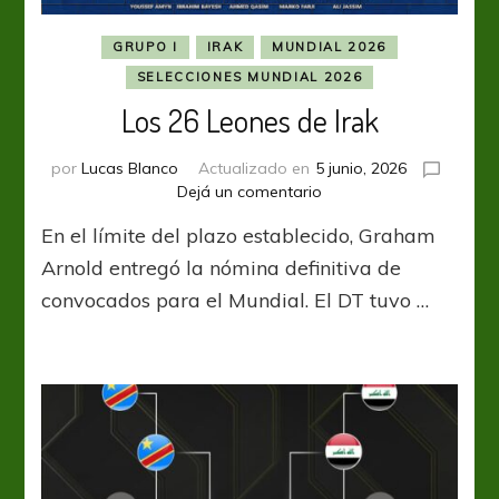
GRUPO I
IRAK
MUNDIAL 2026
SELECCIONES MUNDIAL 2026
Los 26 Leones de Irak
por
Lucas Blanco
Actualizado en
5 junio, 2026
en
Dejá un comentario
Los
En el límite del plazo establecido, Graham
26
Leones
Arnold entregó la nómina definitiva de
de
convocados para el Mundial. El DT tuvo …
Irak