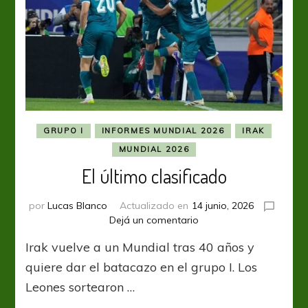
GRUPO I
INFORMES MUNDIAL 2026
IRAK
MUNDIAL 2026
El último clasificado
por
Lucas Blanco
Actualizado en
14 junio, 2026
en
Dejá un comentario
El
Irak vuelve a un Mundial tras 40 años y
último
clasificado
quiere dar el batacazo en el grupo I. Los
Leones sortearon …