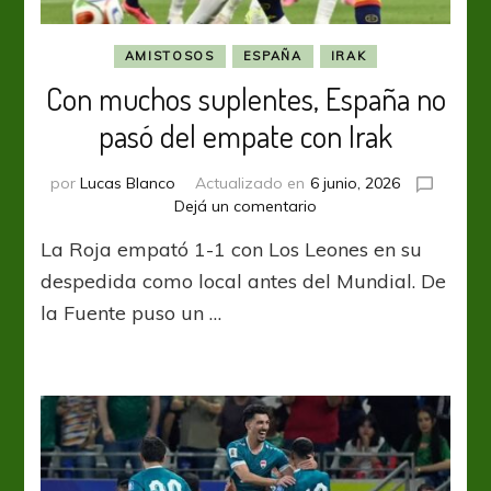
AMISTOSOS
ESPAÑA
IRAK
Con muchos suplentes, España no
pasó del empate con Irak
por
Lucas Blanco
Actualizado en
6 junio, 2026
en
Dejá un comentario
Con
La Roja empató 1-1 con Los Leones en su
muchos
suplentes,
despedida como local antes del Mundial. De
España
la Fuente puso un …
no
pasó
del
empate
con
Irak