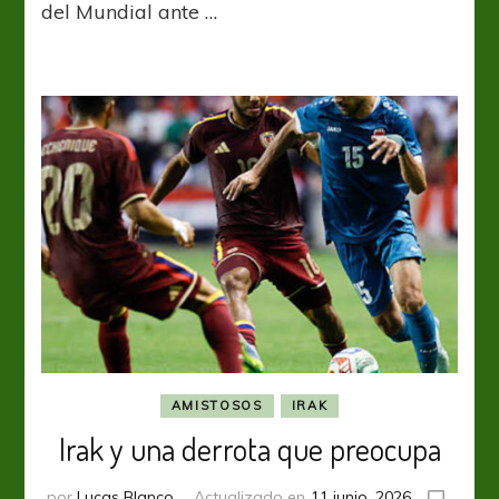
del Mundial ante …
la
Noruega
de
Haaland
AMISTOSOS
IRAK
Irak y una derrota que preocupa
por
Lucas Blanco
Actualizado en
11 junio, 2026