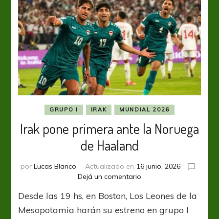
GRUPO I
IRAK
MUNDIAL 2026
Irak pone primera ante la Noruega
de Haaland
por
Lucas Blanco
Actualizado en
16 junio, 2026
en
Dejá un comentario
Irak
Desde las 19 hs, en Boston, Los Leones de la
pone
primera
Mesopotamia harán su estreno en grupo I
ante