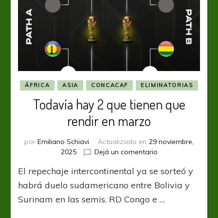
ÁFRICA
ASIA
CONCACAF
ELIMINATORIAS
Todavía hay 2 que tienen que
rendir en marzo
por
Emiliano Schiavi
Actualizado en
29 noviembre,
en
2025
Dejá un comentario
Todavía
El repechaje intercontinental ya se sorteó y
hay
2
habrá duelo sudamericano entre Bolivia y
que
Surinam en las semis. RD Congo e …
tienen
que