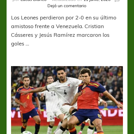
en
Dejá un comentario
Irak
Los Leones perdieron por 2-0 en su último
y
una
amistoso frente a Venezuela. Cristian
derrota
Cásseres y Jesús Ramírez marcaron los
que
goles …
preocupa