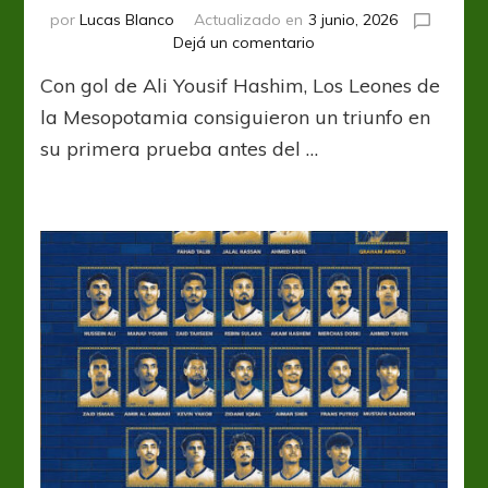
por
Lucas Blanco
Actualizado en
3 junio, 2026
en
Dejá un comentario
Triunfo
Con gol de Ali Yousif Hashim, Los Leones de
de
Irak
la Mesopotamia consiguieron un triunfo en
en
su primera prueba antes del …
su
amistoso
ante
Andorra