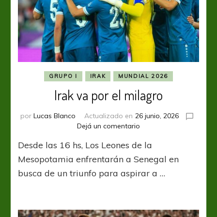
GRUPO I
IRAK
MUNDIAL 2026
Irak va por el milagro
por
Lucas Blanco
Actualizado en
26 junio, 2026
en
Dejá un comentario
Irak
Desde las 16 hs, Los Leones de la
va
por
Mesopotamia enfrentarán a Senegal en
el
busca de un triunfo para aspirar a …
milagro