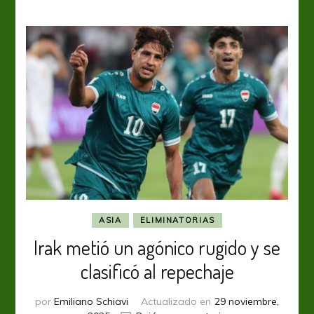
rendir
en
marzo
ASIA
ELIMINATORIAS
Irak metió un agónico rugido y se
clasificó al repechaje
por
Emiliano Schiavi
Actualizado en
29 noviembre,