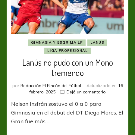
GIMNASIA Y ESGRIMA LP
LANÚS
LIGA PROFESIONAL
Lanús no pudo con un Mono
tremendo
por
Redacción El Rincón del Fútbol
Actualizado en
16
en
febrero, 2025
Dejá un comentario
Lanús
Nelson Insfrán sostuvo el 0 a 0 para
no
pudo
Gimnasia en el debut del DT Diego Flores. El
con
Gran fue más …
un
Mono