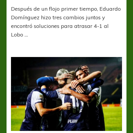
El
Después de un flojo primer tiempo, Eduardo
Pincha
tenía
Domínguez hizo tres cambios juntos y
todo
encontró soluciones para atrasar 4-1 al
en
Lobo …
el
banco