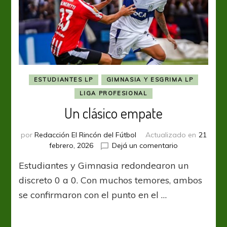
ESTUDIANTES LP
GIMNASIA Y ESGRIMA LP
LIGA PROFESIONAL
Un clásico empate
por
Redacción El Rincón del Fútbol
Actualizado en
21
en
febrero, 2026
Dejá un comentario
Un
Estudiantes y Gimnasia redondearon un
clásico
empate
discreto 0 a 0. Con muchos temores, ambos
se confirmaron con el punto en el …