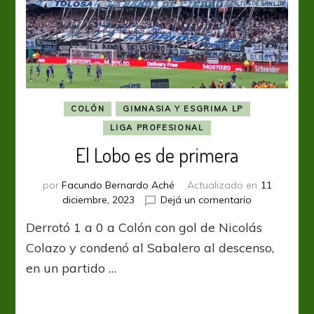
COLÓN
GIMNASIA Y ESGRIMA LP
LIGA PROFESIONAL
El Lobo es de primera
por
Facundo Bernardo Aché
Actualizado en
11
en
diciembre, 2023
Dejá un comentario
El
Derrotó 1 a 0 a Colón con gol de Nicolás
Lobo
es
Colazo y condenó al Sabalero al descenso,
de
en un partido …
primera