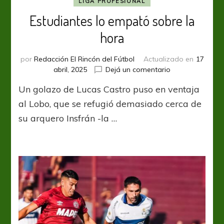
LIGA PROFESIONAL
Estudiantes lo empató sobre la
hora
por
Redacción El Rincón del Fútbol
Actualizado en
17
en
abril, 2025
Dejá un comentario
Estudiantes
Un golazo de Lucas Castro puso en ventaja
lo
empató
al Lobo, que se refugió demasiado cerca de
sobre
su arquero Insfrán -la …
la
hora