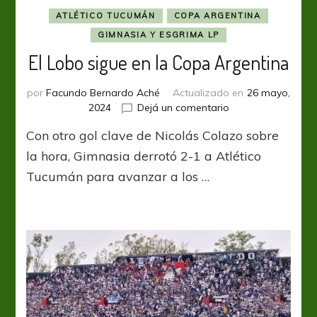
ATLÉTICO TUCUMÁN
COPA ARGENTINA
GIMNASIA Y ESGRIMA LP
El Lobo sigue en la Copa Argentina
por
Facundo Bernardo Aché
Actualizado en
26 mayo,
en
2024
Dejá un comentario
El
Con otro gol clave de Nicolás Colazo sobre
Lobo
sigue
la hora, Gimnasia derrotó 2-1 a Atlético
en
Tucumán para avanzar a los …
la
Copa
Argentina