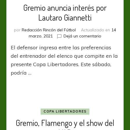
Gremio anuncia interés por
Lautaro Giannetti
por
Redacción Rincón del Fútbol
Actualizado en
14
en
marzo, 2021
Dejá un comentario
Gremio
El defensor ingresa entre las preferencias
anuncia
interés
del entrenador del elenco que compite en la
por
presente Copa Libertadores. Este sábado,
Lautaro
podría …
Giannetti
COPA LIBERTADORES
Gremio, Flamengo y el show del