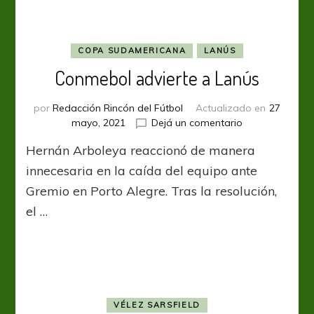
de
Martín
Benítez
COPA SUDAMERICANA
LANÚS
Conmebol advierte a Lanús
por
Redacción Rincón del Fútbol
Actualizado en
27
en
mayo, 2021
Dejá un comentario
Conmebol
Hernán Arboleya reaccionó de manera
advierte
a
innecesaria en la caída del equipo ante
Lanús
Gremio en Porto Alegre. Tras la resolución,
el …
VÉLEZ SARSFIELD