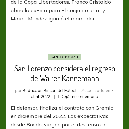
de la Copa Libertadores. Franco Cristaldo
igualó
uno
abrio la cuenta para el conjunto local y
a
Mauro Mendez igualó el marcador.
uno
ante
Gremio
en
Brasil
SAN LORENZO
San Lorenzo considera el regreso
de Walter Kannemann
por
Redacción Rincón del Fútbol
Actualizado en
4
en
abril, 2022
Dejá un comentario
San
El defensor, finaliza el contrato con Gremio
Lorenzo
considera
en diciembre del 2022. Las expectativas
el
desde Boedo, surgen por el descenso de …
regreso