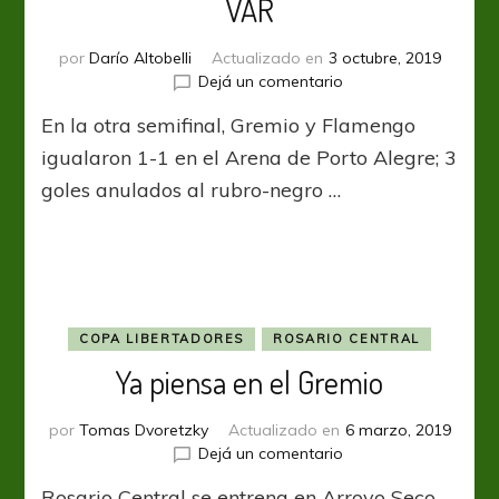
VAR
por
Darío Altobelli
Actualizado en
3 octubre, 2019
en
Dejá un comentario
Gremio,
En la otra semifinal, Gremio y Flamengo
Flamengo
y
igualaron 1-1 en el Arena de Porto Alegre; 3
el
goles anulados al rubro-negro …
show
del
VAR
COPA LIBERTADORES
ROSARIO CENTRAL
Ya piensa en el Gremio
por
Tomas Dvoretzky
Actualizado en
6 marzo, 2019
en
Dejá un comentario
Ya
Rosario Central se entrena en Arroyo Seco
piensa