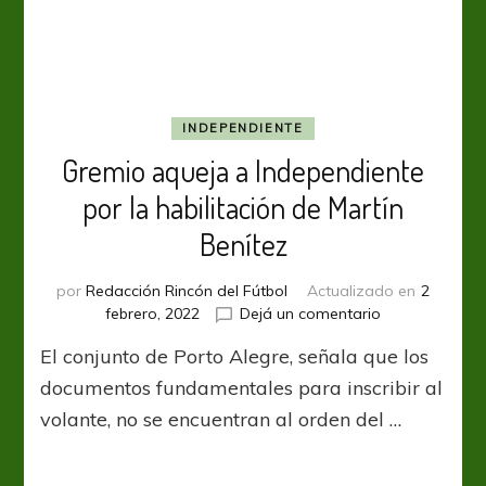
de
Walter
Kannemann
INDEPENDIENTE
Gremio aqueja a Independiente
por la habilitación de Martín
Benítez
por
Redacción Rincón del Fútbol
Actualizado en
2
en
febrero, 2022
Dejá un comentario
Gremio
El conjunto de Porto Alegre, señala que los
aqueja
a
documentos fundamentales para inscribir al
Independiente
volante, no se encuentran al orden del …
por
la
habilitación