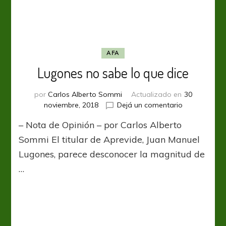
AFA
Lugones no sabe lo que dice
por
Carlos Alberto Sommi
Actualizado en
30
en
noviembre, 2018
Dejá un comentario
Lugones
– Nota de Opinión – por Carlos Alberto
no
sabe
Sommi El titular de Aprevide, Juan Manuel
lo
Lugones, parece desconocer la magnitud de
que
…
dice