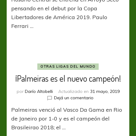
en
pensando en el debut por la Copa
el
Libertadores de América 2019. Paulo
Gremio
Ferrari …
OTRAS LIGAS DEL MUNDO
¡Palmeiras es el nuevo campeón!
por
Darío Altobelli
Actualizado en
31 mayo, 2019
en
Dejá un comentario
¡Palmeiras
Palmeiras venció al Vasco Da Gama en Rio
es
el
de Janeiro por 1-0 y es el campeón del
nuevo
Brasileirao 2018; el …
campeón!