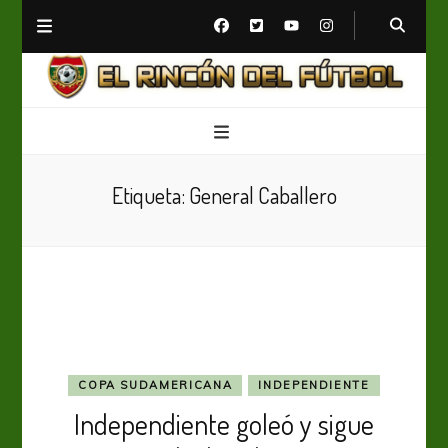
El Rincón del Fútbol
Diario digital de Fútbol
Etiqueta:
General Caballero
COPA SUDAMERICANA
INDEPENDIENTE
Independiente goleó y sigue