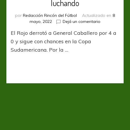
luchando
por
Redacción Rincón del Fútbol
Actualizado en
8
en
mayo, 2022
Dejá un comentario
Independiente
El Rojo derrotó a General Caballero por 4 a
goleó
y
0 y sigue con chances en la Copa
sigue
Sudamericana. Por la …
luchando