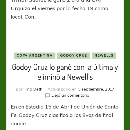
pelea
y
Urquiza el viernes por la fecha 19 como
se
local. Con …
quedó
con
los
puntos
COPA ARGENTINA
GODOY CRUZ
NEWELLS
Godoy Cruz lo ganó con la última y
eliminó a Newell’s
por
Tino Deth
Actualizado en
5 septiembre, 2017
en
Dejá un comentario
Godoy
En en Estadio 15 de Abril de Unión de Santa
Cruz
lo
Fe, Godoy Cruz clasificó a los 8vos de final
ganó
donde …
con