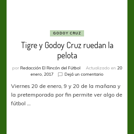
la
última
y
eliminó
a
Newell’s
GODOY CRUZ
Tigre y Godoy Cruz ruedan la
pelota
por
Redacción El Rincón del Fútbol
Actualizado en
20
en
enero, 2017
Dejá un comentario
Tigre
Viernes 20 de enero, 9 y 20 de la mañana y
y
Godoy
la pretemporada por fin permite ver algo de
Cruz
fútbol …
ruedan
la
pelota