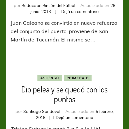
por
Redacción Rincón del Fútbol
Actualizado en
28
en
junio, 2018
Dejá un comentario
Tercera
Juan Galeano se convirtió en nuevo refuerzo
cara
nueva
del conjunto del puerto, proviene de San
en
Martín de Tucumán. El mismo se …
el
“Tiburón”
ASCENSO
PRIMERA B
Dio pelea y se quedó con los
puntos
por
Santiago Sandoval
Actualizado en
5 febrero,
en
2018
Dejá un comentario
Dio
Tristán Suárez le ganó 2 a 0 a la UAI