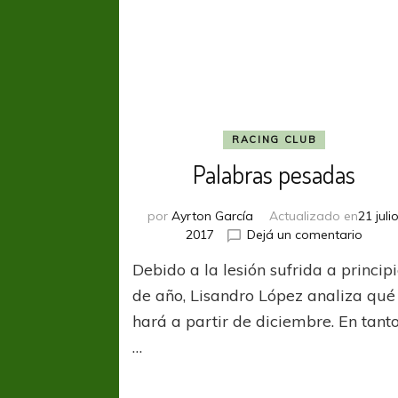
RACING CLUB
Palabras pesadas
por
Ayrton García
Actualizado en
21 julio
en
2017
Dejá un comentario
Palab
Debido a la lesión sufrida a princip
pesa
de año, Lisandro López analiza qué
hará a partir de diciembre. En tanto
…