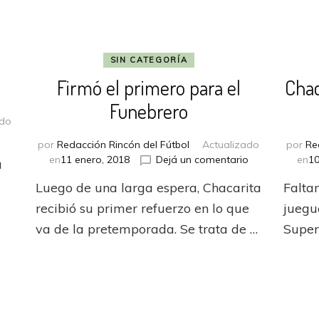
SIN CATEGORÍA
Firmó el primero para el
Chac
Funebrero
ado
en
o
por
Redacción Rincón del Fútbol
Actualizado
por
Re
Siete
en
en
11 enero, 2018
Dejá un comentario
en
10
a
días
Firmó
para
Luego de una larga espera, Chacarita
Falta
el
el
primero
recibió su primer refuerzo en lo que
juegu
debut
para
va de la pretemporada. Se trata de …
Super
el
Funebrero