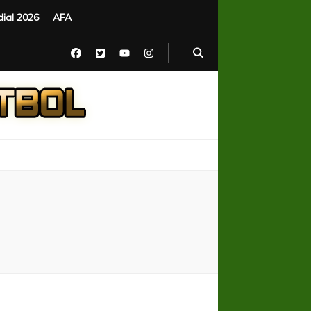
ial 2026
AFA