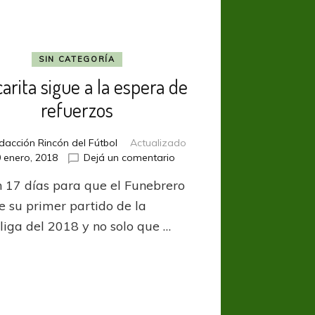
SIN CATEGORÍA
arita sigue a la espera de
refuerzos
dacción Rincón del Fútbol
Actualizado
en
 enero, 2018
Dejá un comentario
Chacarita
n 17 días para que el Funebrero
sigue
a
e su primer partido de la
la
liga del 2018 y no solo que …
espera
de
refuerzos