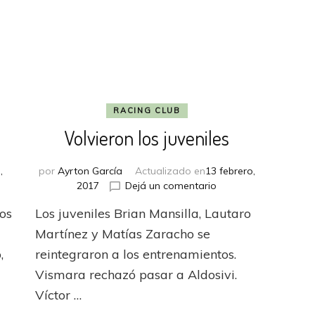
RACING CLUB
Volvieron los juveniles
,
por
Ayrton García
Actualizado en
13 febrero,
en
2017
Dejá un comentario
ras
Volvieron
ios
Los juveniles Brian Mansilla, Lautaro
das
los
juveniles
Martínez y Matías Zaracho se
,
reintegraron a los entrenamientos.
Vismara rechazó pasar a Aldosivi.
Víctor …