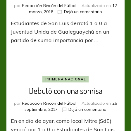
por
Redacción Rincón del Fútbol
Actualizado en
12
en
marzo, 2018
Dejá un comentario
Triunfo
Estudiantes de San Luis derrotó 1 a 0 a
para
respirar
Juventud Unida de Gualeguaychú en un
partido de suma importancia por …
PRIMERA NACIONAL
Debutó con una sonrisa
por
Redacción Rincón del Fútbol
Actualizado en
26
en
septiembre, 2017
Dejá un comentario
Debutó
En en día de ayer, como local Mitre (SdE)
con
una
venció por 1 a 0 a Estudiantes de San Luis,