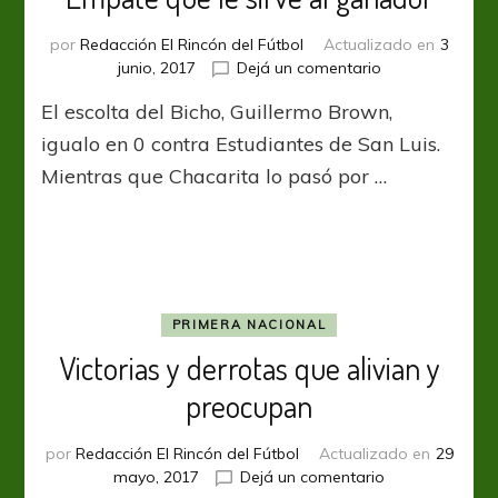
por
Redacción El Rincón del Fútbol
Actualizado en
3
en
junio, 2017
Dejá un comentario
Empate
El escolta del Bicho, Guillermo Brown,
que
le
igualo en 0 contra Estudiantes de San Luis.
sirve
Mientras que Chacarita lo pasó por …
al
ganador
PRIMERA NACIONAL
Victorias y derrotas que alivian y
preocupan
por
Redacción El Rincón del Fútbol
Actualizado en
29
en
mayo, 2017
Dejá un comentario