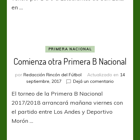
sonrisa
en …
PRIMERA NACIONAL
Comienza otra Primera B Nacional
por
Redacción Rincón del Fútbol
Actualizado en
14
en
septiembre, 2017
Dejá un comentario
Comienza
El torneo de la Primera B Nacional
otra
Primera
2017/2018 arrancará mañana viernes con
B
el partido entre Los Andes y Deportivo
Nacional
Morón …