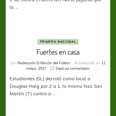
a
la …
la
cancha
PRIMERA NACIONAL
Fuertes en casa
por
Redacción El Rincón del Fútbol
Actualizado en
11
en
mayo, 2017
Dejá un comentario
Fuertes
Estudiantes (SL) derrotó como local a
en
casa
Douglas Haig por 2 a 1, lo mismo hizo San
Martín (T) contra a …