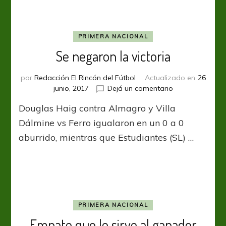
PRIMERA NACIONAL
Se negaron la victoria
por
Redacción El Rincón del Fútbol
Actualizado en
26
en
junio, 2017
Dejá un comentario
Se
Douglas Haig contra Almagro y Villa
negaron
la
Dálmine vs Ferro igualaron en un 0 a 0
victoria
aburrido, mientras que Estudiantes (SL) …
PRIMERA NACIONAL
Empate que le sirve al ganador