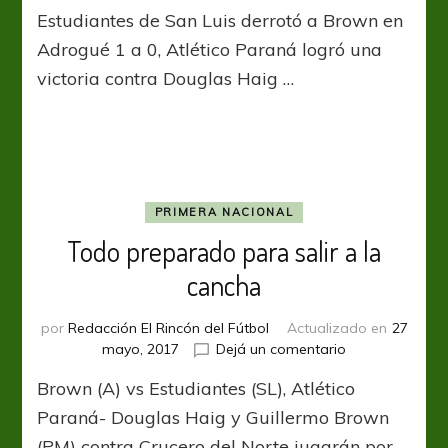
Victorias
Estudiantes de San Luis derrotó a Brown en
y
derrotas
Adrogué 1 a 0, Atlético Paraná logró una
que
victoria contra Douglas Haig …
alivian
y
preocupan
PRIMERA NACIONAL
Todo preparado para salir a la
cancha
por
Redacción El Rincón del Fútbol
Actualizado en
27
en
mayo, 2017
Dejá un comentario
Todo
Brown (A) vs Estudiantes (SL), Atlético
preparado
para
Paraná- Douglas Haig y Guillermo Brown
salir
(PM) contra Crucero del Norte jugarán por