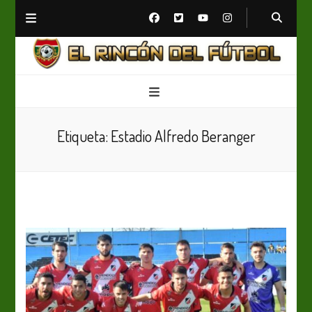
El Rincón del Fútbol
Diario digital de Fútbol
Etiqueta:
Estadio Alfredo Beranger