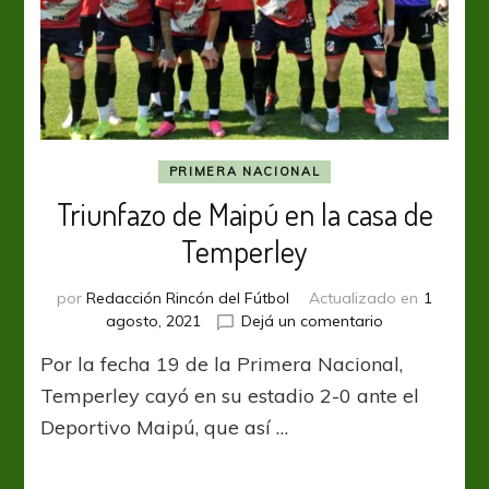
PRIMERA NACIONAL
Triunfazo de Maipú en la casa de
Temperley
por
Redacción Rincón del Fútbol
Actualizado en
1
en
agosto, 2021
Dejá un comentario
Triunfazo
Por la fecha 19 de la Primera Nacional,
de
Maipú
Temperley cayó en su estadio 2-0 ante el
en
Deportivo Maipú, que así …
la
casa
de