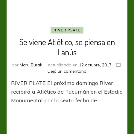
RIVER PLATE
Se viene Atlético, se piensa en
Lanús
por
Maru Burak
Actualizado en
12 octubre, 2017
en
Dejá un comentario
Se
RIVER PLATE El próximo domingo River
viene
Atlético,
recibirá a Atlético de Tucumán en el Estadio
se
Monumental por la sexta fecha de …
piensa
en
Lanús