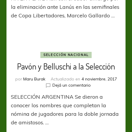
alma”
la eliminación ante Lanús en las semifinales
de Copa Libertadores, Marcelo Gallardo …
SELECCIÓN NACIONAL
Pavón y Belluschi a la Selección
por
Maru Burak
Actualizado en
4 noviembre, 2017
en
Dejá un comentario
Pavón
SELECCIÓN ARGENTINA Se dieron a
y
Belluschi
conocer los nombres que completan la
a
nómina de jugadores para la doble jornada
la
de amistosos. …
Selección