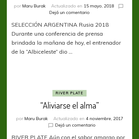
por
Maru Burak
Actualizado en
15 mayo, 2018
en
Dejá un comentario
En
SELECCIÓN ARGENTINA Rusia 2018
busca
de
Durante una conferencia de prensa
los
brindada la mañana de hoy, el entrenador
23
de la “Albiceleste” dio …
RIVER PLATE
“Aliviarse el alma”
por
Maru Burak
Actualizado en
4 noviembre, 2017
en
Dejá un comentario
“Aliviarse
RIVER PLATE Aún con el sabor amargo por
el