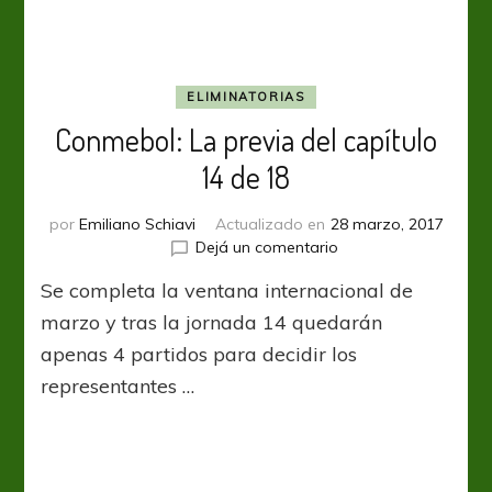
ELIMINATORIAS
Conmebol: La previa del capítulo
14 de 18
por
Emiliano Schiavi
Actualizado en
28 marzo, 2017
en
Dejá un comentario
Conmebol:
Se completa la ventana internacional de
La
previa
marzo y tras la jornada 14 quedarán
del
apenas 4 partidos para decidir los
capítulo
representantes …
14
de
18