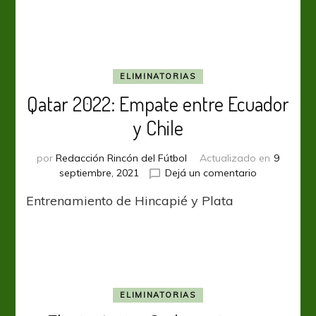
para
la
“Canarinha”
ELIMINATORIAS
Qatar 2022: Empate entre Ecuador
y Chile
por
Redacción Rincón del Fútbol
Actualizado en
9
en
septiembre, 2021
Dejá un comentario
Qatar
Entrenamiento de Hincapié y Plata
2022:
Empate
entre
Ecuador
y
Chile
ELIMINATORIAS