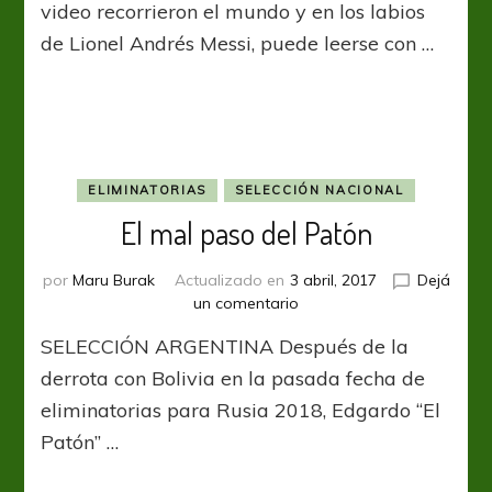
video recorrieron el mundo y en los labios
de Lionel Andrés Messi, puede leerse con …
ELIMINATORIAS
SELECCIÓN NACIONAL
El mal paso del Patón
por
Maru Burak
Actualizado en
3 abril, 2017
Dejá
en
un comentario
El
SELECCIÓN ARGENTINA Después de la
mal
paso
derrota con Bolivia en la pasada fecha de
del
eliminatorias para Rusia 2018, Edgardo “El
Patón
Patón” …