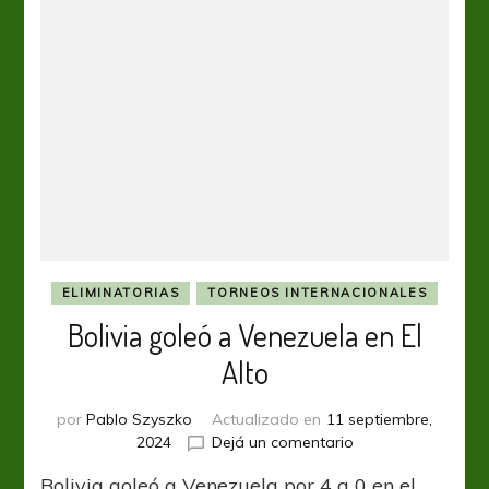
en
las
Eliminatorias
ELIMINATORIAS
TORNEOS INTERNACIONALES
Bolivia goleó a Venezuela en El
Alto
por
Pablo Szyszko
Actualizado en
11 septiembre,
en
2024
Dejá un comentario
Bolivia
Bolivia goleó a Venezuela por 4 a 0 en el
goleó