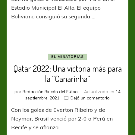
a
Estadio Municipal El Alto. El equipo
Venezuela
Boliviano consiguió su segunda …
en
El
Alto
ELIMINATORIAS
Qatar 2022: Una victoria más para
la “Canarinha”
por
Redacción Rincón del Fútbol
Actualizado en
14
en
septiembre, 2021
Dejá un comentario
Qatar
Con los goles de Everton Ribeiro y de
2022:
Una
Neymar, Brasil venció por 2-0 a Perú en
victoria
Recife y se afianza …
más