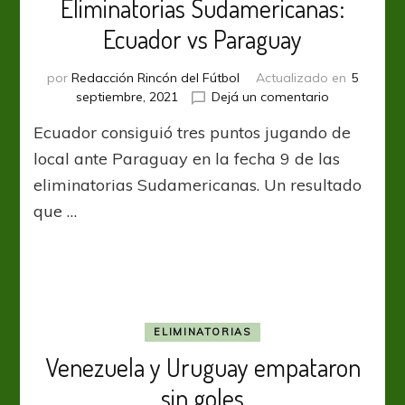
Eliminatorias Sudamericanas:
Ecuador vs Paraguay
por
Redacción Rincón del Fútbol
Actualizado en
5
en
septiembre, 2021
Dejá un comentario
Eliminatorias
Ecuador consiguió tres puntos jugando de
Sudamerican
Ecuador
local ante Paraguay en la fecha 9 de las
vs
eliminatorias Sudamericanas. Un resultado
Paraguay
que …
ELIMINATORIAS
Venezuela y Uruguay empataron
sin goles