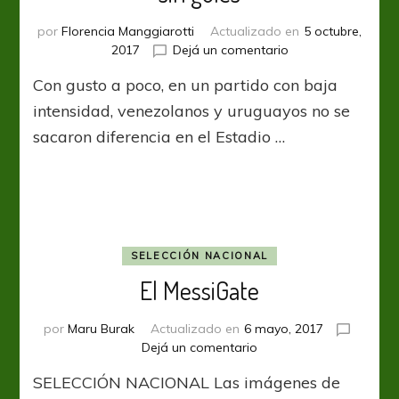
por
Florencia Manggiarotti
Actualizado en
5 octubre,
en
2017
Dejá un comentario
Venezuela
Con gusto a poco, en un partido con baja
y
Uruguay
intensidad, venezolanos y uruguayos no se
empataron
sacaron diferencia en el Estadio …
sin
goles
SELECCIÓN NACIONAL
El MessiGate
por
Maru Burak
Actualizado en
6 mayo, 2017
en
Dejá un comentario
El
SELECCIÓN NACIONAL Las imágenes de
MessiGate