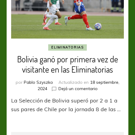
ELIMINATORIAS
Bolivia ganó por primera vez de
visitante en las Eliminatorias
por
Pablo Szyszko
Actualizado en
18 septiembre,
en
2024
Dejá un comentario
Bolivia
La Selección de Bolivia superó por 2 a 1 a
ganó
por
sus pares de Chile por la jornada 8 de las …
primera
vez
de
visitante