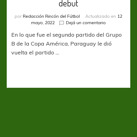
debut
por
Redacción Rincón del Fútbol
Actualizado en
12
en
mayo, 2022
Dejá un comentario
Gran
En lo que fue el segundo partido del Grupo
triunfo
paraguayo
B de la Copa América, Paraguay le dió
en
vuelta el partido …
su
debut