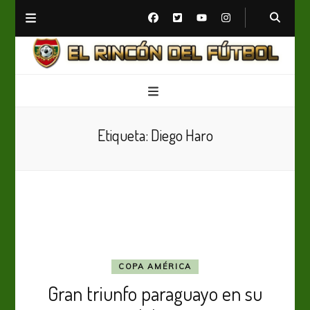
El Rincón del Fútbol
Diario digital de Fútbol
Etiqueta:
Diego Haro
COPA AMÉRICA
Gran triunfo paraguayo en su