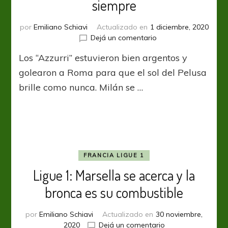
siempre
por
Emiliano Schiavi
Actualizado en
1 diciembre, 2020
en
Dejá un comentario
Serie
Los “Azzurri” estuvieron bien argentos y
A:
Diego
golearon a Roma para que el sol del Pelusa
y
brille como nunca. Milán se …
Napoli,
amor
por
siempre
FRANCIA LIGUE 1
Ligue 1: Marsella se acerca y la
bronca es su combustible
por
Emiliano Schiavi
Actualizado en
30 noviembre,
en
2020
Dejá un comentario