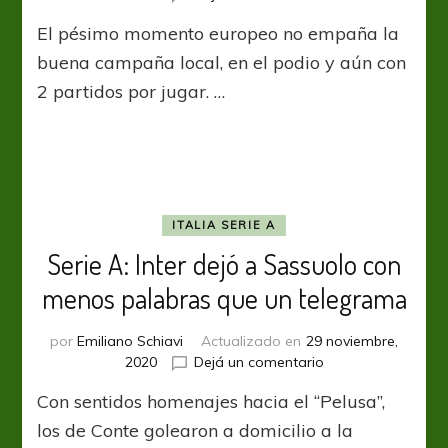
Ligue
El pésimo momento europeo no empaña la
1:
Marsella
buena campaña local, en el podio y aún con
se
2 partidos por jugar. …
acerca
y
la
bronca
es
su
combustible
ITALIA SERIE A
Serie A: Inter dejó a Sassuolo con
menos palabras que un telegrama
por
Emiliano Schiavi
Actualizado en
29 noviembre,
en
2020
Dejá un comentario
Serie
Con sentidos homenajes hacia el “Pelusa”,
A:
Inter
los de Conte golearon a domicilio a la
dejó