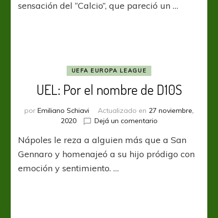
sensación del “Calcio”, que pareció un …
a
Sassuolo
con
menos
palabras
que
un
UEFA EUROPA LEAGUE
telegrama
UEL: Por el nombre de D10S
por
Emiliano Schiavi
Actualizado en
27 noviembre,
en
2020
Dejá un comentario
UEL:
Nápoles le reza a alguien más que a San
Por
el
Gennaro y homenajeó a su hijo pródigo con
nombre
emoción y sentimiento. …
de
D10S