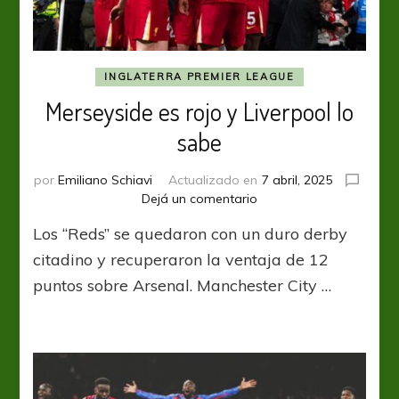
INGLATERRA PREMIER LEAGUE
Merseyside es rojo y Liverpool lo
sabe
por
Emiliano Schiavi
Actualizado en
7 abril, 2025
en
Dejá un comentario
Merseyside
Los “Reds” se quedaron con un duro derby
es
rojo
citadino y recuperaron la ventaja de 12
y
puntos sobre Arsenal. Manchester City …
Liverpool
lo
sabe