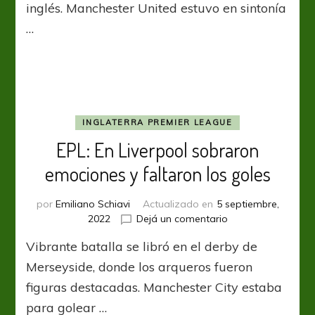
inglés. Manchester United estuvo en sintonía
se
…
despierta
del
todo
INGLATERRA PREMIER LEAGUE
EPL: En Liverpool sobraron
emociones y faltaron los goles
por
Emiliano Schiavi
Actualizado en
5 septiembre,
en
2022
Dejá un comentario
EPL:
Vibrante batalla se libró en el derby de
En
Liverpool
Merseyside, donde los arqueros fueron
sobraron
figuras destacadas. Manchester City estaba
emociones
para golear …
y