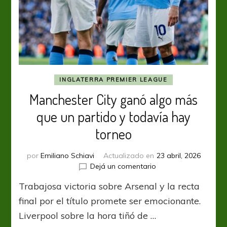
INGLATERRA PREMIER LEAGUE
Manchester City ganó algo más
que un partido y todavía hay
torneo
por
Emiliano Schiavi
Actualizado en
23 abril, 2026
en
Dejá un comentario
Manchester
Trabajosa victoria sobre Arsenal y la recta
City
ganó
final por el título promete ser emocionante.
algo
Liverpool sobre la hora tiñó de …
más