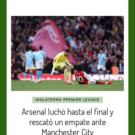
que
un
partido
y
todavía
hay
torneo
INGLATERRA PREMIER LEAGUE
Arsenal luchó hasta el final y
rescató un empate ante
Manchester City