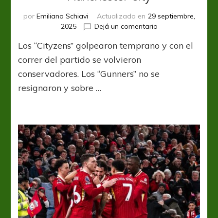
por
Emiliano Schiavi
Actualizado en
29 septiembre,
en
2025
Dejá un comentario
Arsenal
Los “Cityzens” golpearon temprano y con el
luchó
hasta
correr del partido se volvieron
el
conservadores. Los “Gunners” no se
final
resignaron y sobre …
y
rescató
un
empate
ante
Manchester
City