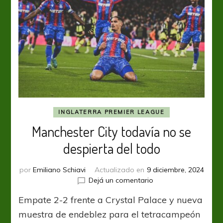
INGLATERRA PREMIER LEAGUE
Manchester City todavía no se
despierta del todo
por
Emiliano Schiavi
Actualizado en
9 diciembre, 2024
en
Dejá un comentario
Manchester
Empate 2-2 frente a Crystal Palace y nueva
City
todavía
muestra de endeblez para el tetracampeón
no