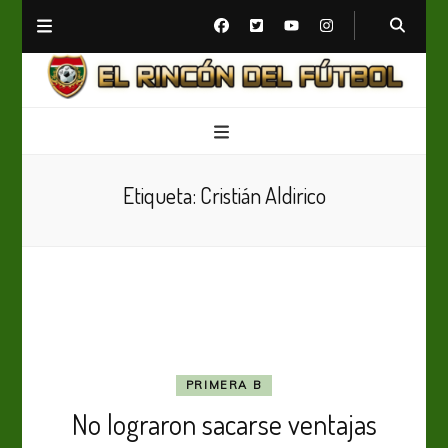
El Rincón del Fútbol
Diario digital de Fútbol
Etiqueta:
Cristián Aldirico
PRIMERA B
No lograron sacarse ventajas