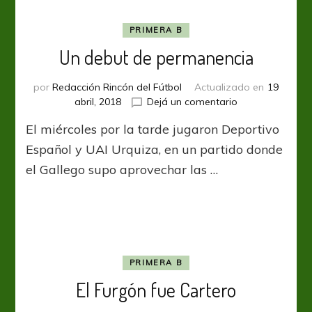
PRIMERA B
Un debut de permanencia
por
Redacción Rincón del Fútbol
Actualizado en
19
en
abril, 2018
Dejá un comentario
Un
El miércoles por la tarde jugaron Deportivo
debut
de
Español y UAI Urquiza, en un partido donde
permanencia
el Gallego supo aprovechar las …
PRIMERA B
El Furgón fue Cartero