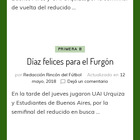
Pinchar
de vuelta del reducido …
en
Caseros
PRIMERA B
Díaz felices para el Furgón
por
Redacción Rincón del Fútbol
Actualizado en
12
en
mayo, 2018
Dejá un comentario
Díaz
En la tarde del jueves jugaron UAI Urquiza
felices
para
y Estudiantes de Buenos Aires, por la
el
semifinal del reducido en busca …
Furgón