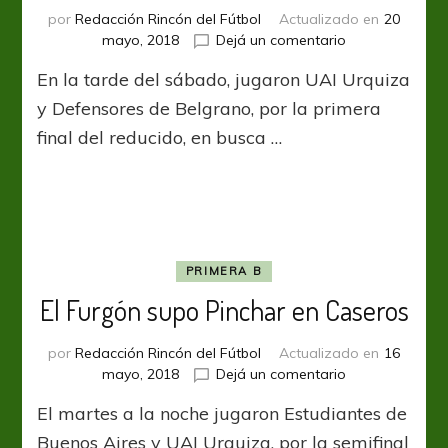
por
Redacción Rincón del Fútbol
Actualizado en
20
en
mayo, 2018
Dejá un comentario
No
En la tarde del sábado, jugaron UAI Urquiza
lograron
sacarse
y Defensores de Belgrano, por la primera
ventajas
final del reducido, en busca …
PRIMERA B
El Furgón supo Pinchar en Caseros
por
Redacción Rincón del Fútbol
Actualizado en
16
en
mayo, 2018
Dejá un comentario
El
El martes a la noche jugaron Estudiantes de
Furgón
supo
Buenos Aires y UAI Urquiza, por la semifinal