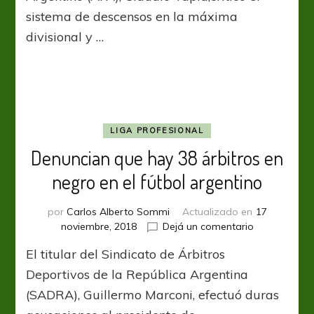
caso
sistema de descensos en la máxima
Tigre
divisional y …
LIGA PROFESIONAL
Denuncian que hay 38 árbitros en
negro en el fútbol argentino
por
Carlos Alberto Sommi
Actualizado en
17
en
noviembre, 2018
Dejá un comentario
Denuncian
El titular del Sindicato de Árbitros
que
hay
Deportivos de la República Argentina
38
(SADRA), Guillermo Marconi, efectuó duras
árbitros