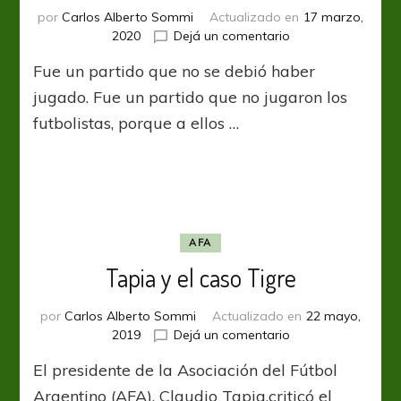
por
Carlos Alberto Sommi
Actualizado en
17 marzo,
en
2020
Dejá un comentario
El
Fue un partido que no se debió haber
partido
de
jugado. Fue un partido que no jugaron los
los
futbolistas, porque a ellos …
negociados
AFA
Tapia y el caso Tigre
por
Carlos Alberto Sommi
Actualizado en
22 mayo,
en
2019
Dejá un comentario
Tapia
El presidente de la Asociación del Fútbol
y
el
Argentino (AFA), Claudio Tapia,criticó el