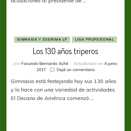
acusaciones al presidente de …
en
negro
en
el
fútbol
argentino
GIMNASIA Y ESGRIMA LP
LIGA PROFESIONAL
Los 130 años triperos
por
Facundo Bernardo Aché
Actualizado en
4 junio,
en
2017
Dejá un comentario
Los
Gimnasia está festejando hoy sus 130 años
130
años
y lo hace con una variedad de actividades.
triperos
El Decano de América comenzó …