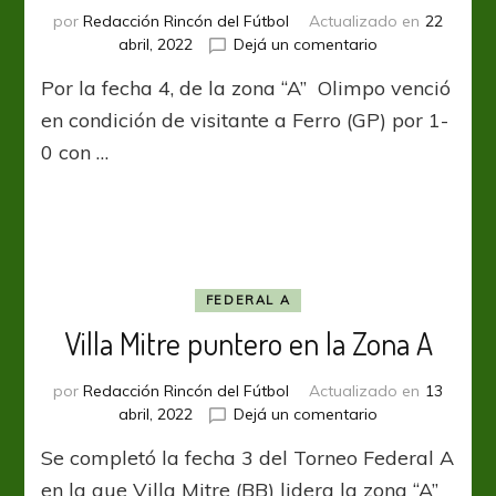
por
Redacción Rincón del Fútbol
Actualizado en
22
en
abril, 2022
Dejá un comentario
Olimpo
Por la fecha 4, de la zona “A” Olimpo venció
dueño
de
en condición de visitante a Ferro (GP) por 1-
la
0 con …
zona
“A”
FEDERAL A
Villa Mitre puntero en la Zona A
por
Redacción Rincón del Fútbol
Actualizado en
13
en
abril, 2022
Dejá un comentario
Villa
Se completó la fecha 3 del Torneo Federal A
Mitre
puntero
en la que Villa Mitre (BB) lidera la zona “A”