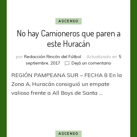
ASCENSO
No hay Camioneros que paren a
este Huracán
por
Redacción Rincón del Fútbol
Actualizado en
5
en
septiembre, 2017
Dejá un comentario
No
REGIÓN PAMPEANA SUR – FECHA 8 En la
hay
Camioneros
Zona A, Huracán consiguió un empate
que
valioso frente a All Boys de Santa …
paren
a
este
Huracán
ASCENSO