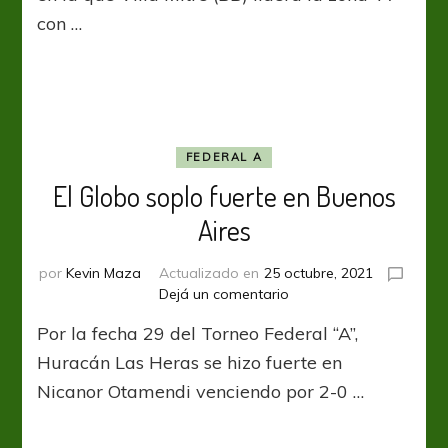
en
con …
la
Zona
A
FEDERAL A
El Globo soplo fuerte en Buenos
Aires
por
Kevin Maza
Actualizado en
25 octubre, 2021
en
Dejá un comentario
El
Por la fecha 29 del Torneo Federal “A”,
Globo
soplo
Huracán Las Heras se hizo fuerte en
fuerte
Nicanor Otamendi venciendo por 2-0 …
en
Buenos
Aires