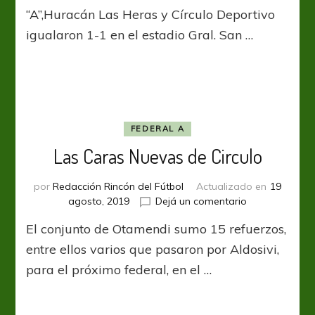
en
“A”,Huracán Las Heras y Círculo Deportivo
Mendoza
igualaron 1-1 en el estadio Gral. San …
FEDERAL A
Las Caras Nuevas de Circulo
por
Redacción Rincón del Fútbol
Actualizado en
19
en
agosto, 2019
Dejá un comentario
Las
El conjunto de Otamendi sumo 15 refuerzos,
Caras
Nuevas
entre ellos varios que pasaron por Aldosivi,
de
para el próximo federal, en el …
Circulo