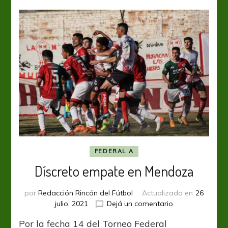
FEDERAL A
Díscreto empate en Mendoza
por
Redacción Rincón del Fútbol
Actualizado en
26
en
julio, 2021
Dejá un comentario
Díscreto
Por la fecha 14 del Torneo Federal
empate