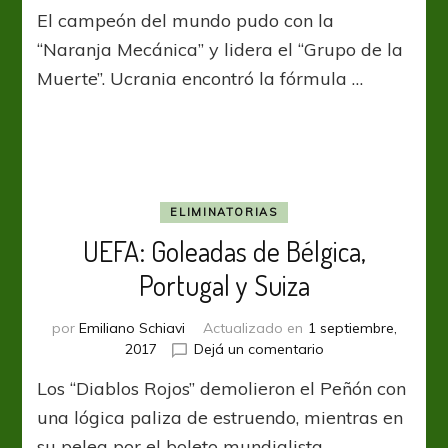
UEFA
El campeón del mundo pudo con la
Nations
League:
“Naranja Mecánica” y lidera el “Grupo de la
Francia
Muerte”. Ucrania encontró la fórmula …
exprimió
a
Holanda
en
casa
ELIMINATORIAS
UEFA: Goleadas de Bélgica,
Portugal y Suiza
por
Emiliano Schiavi
Actualizado en
1 septiembre,
en
2017
Dejá un comentario
UEFA:
Los “Diablos Rojos” demolieron el Peñón con
Goleadas
de
una lógica paliza de estruendo, mientras en
Bélgica,
su pelea por el boleto mundialista …