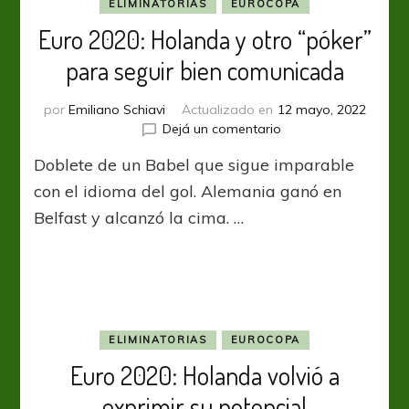
ELIMINATORIAS
EUROCOPA
Euro 2020: Holanda y otro “póker”
para seguir bien comunicada
por
Emiliano Schiavi
Actualizado en
12 mayo, 2022
en
Dejá un comentario
Euro
Doblete de un Babel que sigue imparable
2020:
Holanda
con el idioma del gol. Alemania ganó en
y
Belfast y alcanzó la cima. …
otro
“póker”
para
seguir
bien
comunicada
ELIMINATORIAS
EUROCOPA
Euro 2020: Holanda volvió a
exprimir su potencial