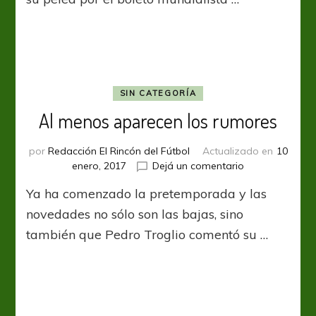
Portugal
y
Suiza
SIN CATEGORÍA
Al menos aparecen los rumores
por
Redacción El Rincón del Fútbol
Actualizado en
10
en
enero, 2017
Dejá un comentario
Al
Ya ha comenzado la pretemporada y las
menos
aparecen
novedades no sólo son las bajas, sino
los
también que Pedro Troglio comentó su …
rumores