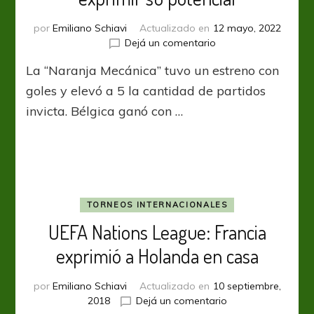
por
Emiliano Schiavi
Actualizado en
12 mayo, 2022
en
Dejá un comentario
Euro
La “Naranja Mecánica” tuvo un estreno con
2020:
Holanda
goles y elevó a 5 la cantidad de partidos
volvió
invicta. Bélgica ganó con …
a
exprimir
su
potencial
TORNEOS INTERNACIONALES
UEFA Nations League: Francia
exprimió a Holanda en casa
por
Emiliano Schiavi
Actualizado en
10 septiembre,
en
2018
Dejá un comentario