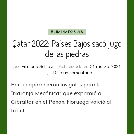
ELIMINATORIAS
Qatar 2022: Países Bajos sacó jugo
de las piedras
por
Emiliano Schiavi
Actualizado en
31 marzo, 2021
en
Dejá un comentario
Qatar
Por fin aparecieron los goles para la
2022:
Países
“Naranja Mecánica”, que exprimió a
Bajos
Gibraltar en el Peñón. Noruega volvió al
sacó
triunfo …
jugo
de
las
piedras