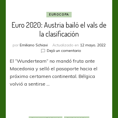
EUROCOPA
Euro 2020: Austria bailó el vals de
la clasificación
por
Emiliano Schiavi
Actualizado en
12 mayo, 2022
en
Dejá un comentario
Euro
El “Wunderteam” no mandó fruta ante
2020:
Austria
Macedonia y selló el pasaporte hacia el
bailó
próximo certamen continental. Bélgica
el
volvió a sentirse …
vals
de
la
clasificación