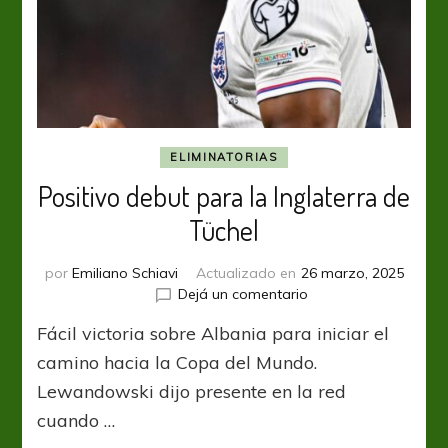
ELIMINATORIAS
Positivo debut para la Inglaterra de
Tüchel
por
Emiliano Schiavi
Actualizado en
26 marzo, 2025
en
Dejá un comentario
Positivo
Fácil victoria sobre Albania para iniciar el
debut
para
camino hacia la Copa del Mundo.
la
Lewandowski dijo presente en la red
Inglaterra
cuando …
de
Tüchel