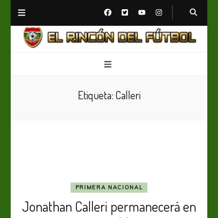
El Rincón del Fútbol
Diario digital de Fútbol
Etiqueta:
Calleri
PRIMERA NACIONAL
Jonathan Calleri permanecerá en