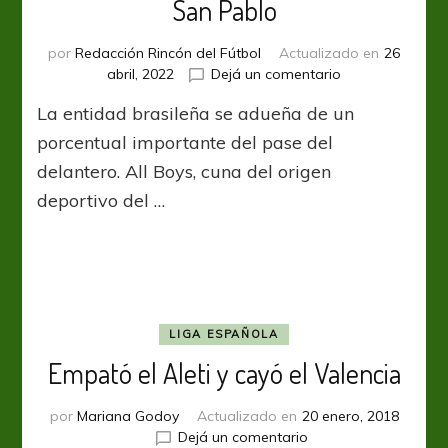
San Pablo
por
Redacción Rincón del Fútbol
Actualizado en
26
en
abril, 2022
Dejá un comentario
Jonathan
La entidad brasileña se adueña de un
Calleri
permanecerá
porcentual importante del pase del
en
delantero. All Boys, cuna del origen
San
deportivo del …
Pablo
LIGA ESPAÑOLA
Empató el Aleti y cayó el Valencia
por
Mariana Godoy
Actualizado en
20 enero, 2018
en
Dejá un comentario