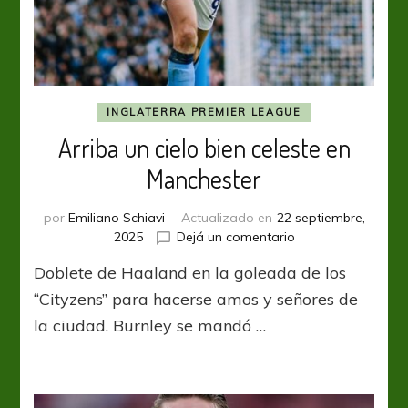
INGLATERRA PREMIER LEAGUE
Arriba un cielo bien celeste en
Manchester
por
Emiliano Schiavi
Actualizado en
22 septiembre,
en
2025
Dejá un comentario
Arriba
Doblete de Haaland en la goleada de los
un
cielo
“Cityzens” para hacerse amos y señores de
bien
la ciudad. Burnley se mandó …
celeste
en
Manchester