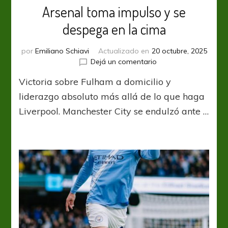
Arsenal toma impulso y se
despega en la cima
por
Emiliano Schiavi
Actualizado en
20 octubre, 2025
en
Dejá un comentario
Arsenal
Victoria sobre Fulham a domicilio y
toma
impulso
liderazgo absoluto más allá de lo que haga
y
Liverpool. Manchester City se endulzó ante …
se
despega
en
la
cima