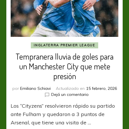
INGLATERRA PREMIER LEAGUE
Tempranera lluvia de goles para
un Manchester City que mete
presión
por
Emiliano Schiavi
Actualizado en
15 febrero, 2026
en
Dejá un comentario
Tempranera
Los “Cityzens” resolvieron rápido su partido
lluvia
de
ante Fulham y quedaron a 3 puntos de
goles
Arsenal, que tiene una visita de …
para