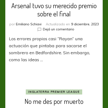
Arsenal tuvo su merecido premio
sobre el final
por
Emiliano Schiavi
Actualizado en
9 diciembre, 2023
en
Dejá un comentario
Arsenal
Los errores propios casi “Rayan” una
tuvo
su
actuación que pintaba para sacarse el
merecido
sombrero en Bedfordshire. Sin embargo,
premio
como las ideas …
sobre
el
final
INGLATERRA PREMIER LEAGUE
No me des por muerto