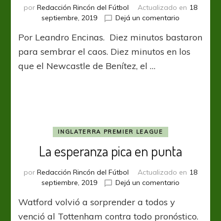
por
Redacción Rincón del Fútbol
Actualizado en
18
en
septiembre, 2019
Dejá un comentario
No
Por Leandro Encinas. Diez minutos bastaron
me
des
para sembrar el caos. Diez minutos en los
por
que el Newcastle de Benítez, el …
muerto
INGLATERRA PREMIER LEAGUE
La esperanza pica en punta
por
Redacción Rincón del Fútbol
Actualizado en
18
en
septiembre, 2019
Dejá un comentario
La
Watford volvió a sorprender a todos y
esperanza
pica
venció al Tottenham contra todo pronóstico.