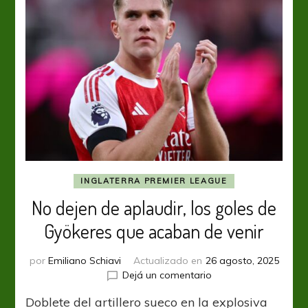
INGLATERRA PREMIER LEAGUE
No dejen de aplaudir, los goles de
Gyökeres que acaban de venir
por
Emiliano Schiavi
Actualizado en
26 agosto, 2025
en
Dejá un comentario
No
Doblete del artillero sueco en la explosiva
dejen