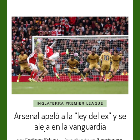
un
Manchester
City
que
mete
presión
INGLATERRA PREMIER LEAGUE
Arsenal apeló a la “ley del ex” y se
aleja en la vanguardia
por
Emiliano Schiavi
Actualizado en
3 noviembre,