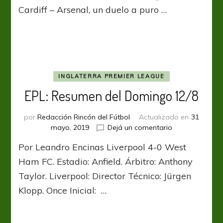
en
Cardiff – Arsenal, un duelo a puro …
punta
INGLATERRA PREMIER LEAGUE
EPL: Resumen del Domingo 12/8
por
Redacción Rincón del Fútbol
Actualizado en
31
en
mayo, 2019
Dejá un comentario
EPL:
Por Leandro Encinas Liverpool 4-0 West
Resumen
del
Ham FC. Estadio: Anfield. Árbitro: Anthony
Domingo
Taylor. Liverpool: Director Técnico: Jürgen
12/8
Klopp. Once Inicial: …