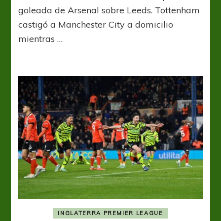
de
goleada de Arsenal sobre Leeds. Tottenham
aplaudir,
castigó a Manchester City a domicilio
los
mientras …
goles
de
Gyökeres
que
acaban
de
venir
INGLATERRA PREMIER LEAGUE