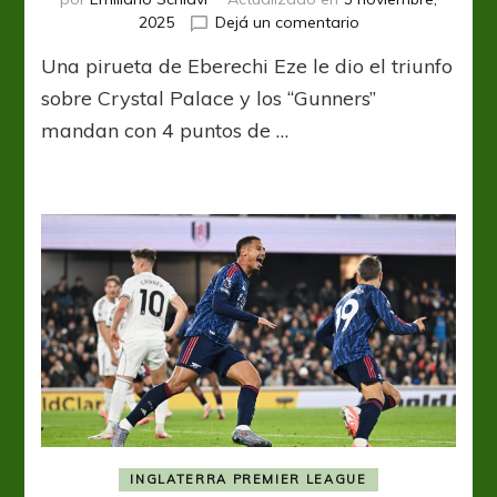
en
2025
Dejá un comentario
Arsenal
Una pirueta de Eberechi Eze le dio el triunfo
apeló
a
sobre Crystal Palace y los “Gunners”
la
mandan con 4 puntos de …
“ley
del
ex”
y
se
aleja
en
la
vanguardia
INGLATERRA PREMIER LEAGUE