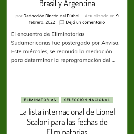
Brasil y Argentina
por
Redacción Rincón del Fútbol
Actualizado en
9
en
febrero, 2022
Dejá un comentario
FIFA
El encuentro de Eliminatorias
falla
por
Sudamericanas fue postergado por Anvisa.
la
Este miércoles, se reanuda la mediación
suspensión
para determinar la reprogramación del …
entre
Brasil
y
Argentina
ELIMINATORIAS
SELECCIÓN NACIONAL
La lista internacional de Lionel
Scaloni para las fechas de
Eliminatorias