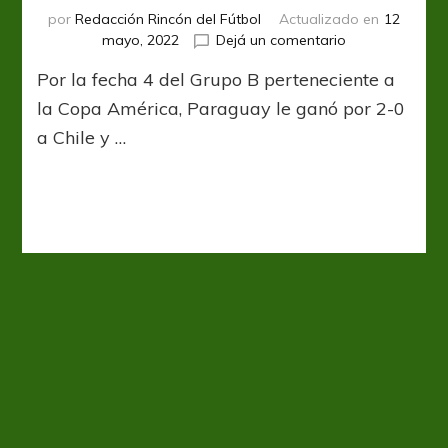
por
Redacción Rincón del Fútbol
Actualizado en
12
en
mayo, 2022
Dejá un comentario
Victoria
Por la fecha 4 del Grupo B perteneciente a
y
Clasificación
la Copa América, Paraguay le ganó por 2-0
a Chile y …