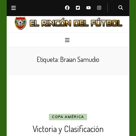
El Rincón del Fútbol
Diario digital de Fútbol
Etiqueta:
Braian Samudio
COPA AMÉRICA
Victoria y Clasificación