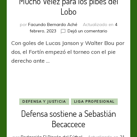
Mucho Vélez para los pibes del
Lobo
por
Facundo Bernardo Aché
Actualizado en
4
en
febrero, 2023
Dejá un comentario
Mucho
Con goles de Lucas Janson y Walter Bou por
Vélez
para
dos, el Fortín empezó el torneo con el pie
los
derecho ante …
pibes
del
Lobo
DEFENSA Y JUSTICIA
LIGA PROFESIONAL
Defensa sostiene a Sebastián
Becaccece