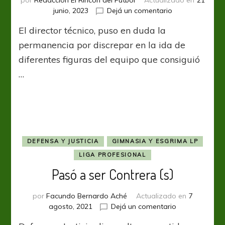
por
Redacción El Rincón del Fútbol
Actualizado en
21
en
junio, 2023
Dejá un comentario
Defensa
El director técnico, puso en duda la
sostiene
a
permanencia por discrepar en la ida de
Sebastián
diferentes figuras del equipo que consiguió
Becaccece
…
DEFENSA Y JUSTICIA
GIMNASIA Y ESGRIMA LP
LIGA PROFESIONAL
Pasó a ser Contrera (s)
por
Facundo Bernardo Aché
Actualizado en
7
en
agosto, 2021
Dejá un comentario
Pasó