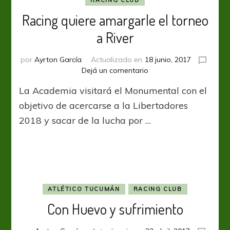
RACING CLUB
Racing quiere amargarle el torneo
a River
por
Ayrton García
Actualizado en
18 junio, 2017
en
Dejá un comentario
Racing
La Academia visitará el Monumental con el
quiere
amargarle
objetivo de acercarse a la Libertadores
el
2018 y sacar de la lucha por …
torneo
a
River
ATLÉTICO TUCUMÁN
RACING CLUB
Con Huevo y sufrimiento