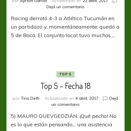
por
Ayrton García
Actualizado en
22 abril, 2017
en
Dejá un comentario
Con
Racing derrotó 4-3 a Atlético Tucumán en
Huevo
y
un partidazo y, momentáneamente, quedó a
sufrimiento
5 de Boca. El conjunto local tuvo muchos …
TOP 5
Top 5 – Fecha 18
por
Tino Deth
Actualizado en
4 abril, 2017
Dejá
en
un comentario
Top
5) MAURO GUEVGEOZIÁN: ¡Qué pecho! No
5
–
es lo que están pensando… una asistencia
Fecha