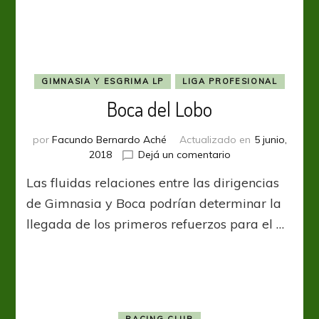
y
Walter
Bou
GIMNASIA Y ESGRIMA LP
LIGA PROFESIONAL
Boca del Lobo
por
Facundo Bernardo Aché
Actualizado en
5 junio,
en
2018
Dejá un comentario
Boca
Las fluidas relaciones entre las dirigencias
del
Lobo
de Gimnasia y Boca podrían determinar la
llegada de los primeros refuerzos para el …