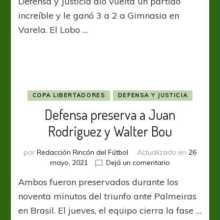
Defensa y Justicia dio vuelta un partido
a
ser
increíble y le ganó 3 a 2 a Gimnasia en
Contrera
Varela. El Lobo …
(s)
COPA LIBERTADORES
DEFENSA Y JUSTICIA
Defensa preserva a Juan
Rodríguez y Walter Bou
por
Redacción Rincón del Fútbol
Actualizado en
26
en
mayo, 2021
Dejá un comentario
Defensa
Ambos fueron preservados durante los
preserva
a
noventa minutos del triunfo ante Palmeiras
Juan
en Brasil. El jueves, el equipo cierra la fase …
Rodríguez