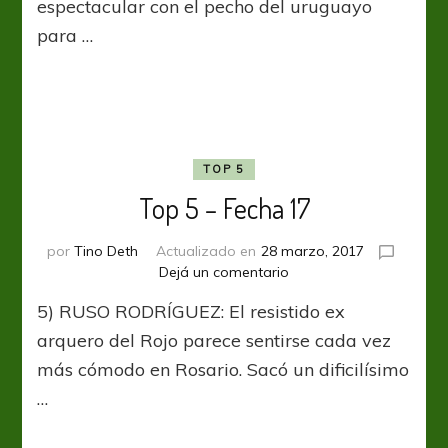
espectacular con el pecho del uruguayo
18
para …
TOP 5
Top 5 – Fecha 17
por
Tino Deth
Actualizado en
28 marzo, 2017
en
Dejá un comentario
Top
5) RUSO RODRÍGUEZ: El resistido ex
5
–
arquero del Rojo parece sentirse cada vez
Fecha
más cómodo en Rosario. Sacó un dificilísimo
17
…