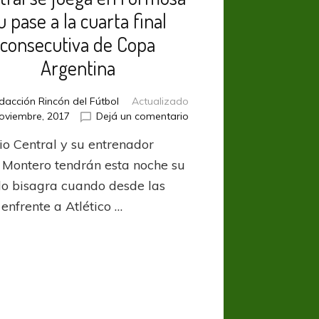
u pase a la cuarta final
consecutiva de Copa
Argentina
dacción Rincón del Fútbol
Actualizado
en
oviembre, 2017
Dejá un comentario
Central
io Central y su entrenador
se
juega
 Montero tendrán esta noche su
en
do bisagra cuando desde las
Formosa
enfrente a Atlético …
su
pase
a
la
cuarta
final
consecutiva
de