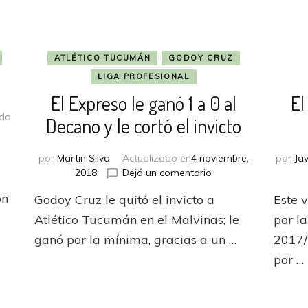
ATLÉTICO TUCUMÁN
GODOY CRUZ
LIGA PROFESIONAL
El Expreso le ganó 1 a 0 al
El
ado
Decano y le cortó el invicto
n
gualdad
por
Martin Silva
Actualizado en
4 noviembre,
por
Jav
n
en
2018
Dejá un comentario
l
El
ajo
ón
Godoy Cruz le quitó el invicto a
Este v
Expreso
lores
le
Atlético Tucumán en el Malvinas; le
por l
ganó
ganó por la mínima, gracias a un …
2017/2
1
por …
a
0
al
Decano