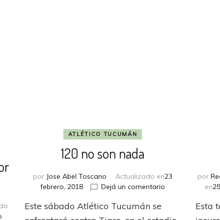
y
le
cortó
el
invicto
ATLÉTICO TUCUMÁN
120 no son nada
or
por
Jose Abel Toscano
Actualizado en
23
por
Re
en
febrero, 2018
Dejá un comentario
en
29
120
Este sábado Atlético Tucumán se
Esta 
ado
no
en
o
son