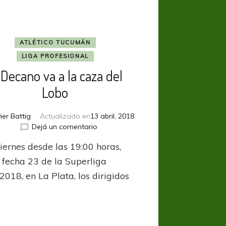
ATLÉTICO TUCUMÁN
LIGA PROFESIONAL
 Decano va a la caza del
Lobo
ier Battig
Actualizado en
13 abril, 2018
en
Dejá un comentario
El
iernes desde las 19:00 horas,
Decano
va
a fecha 23 de la Superliga
a
018, en La Plata, los dirigidos
la
caza
del
Lobo