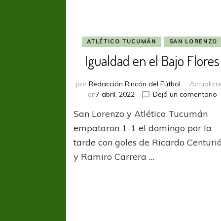
ATLÉTICO TUCUMÁN
SAN LORENZO
Igualdad en el Bajo Flores
por
Redacción Rincón del Fútbol
Actualiz
e
en
7 abril, 2022
Dejá un comentario
I
San Lorenzo y Atlético Tucumán
e
e
empataron 1-1 el domingo por la
B
tarde con goles de Ricardo Centuri
F
y Ramiro Carrera …