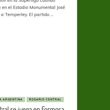
sión en la Superliga cuando
canchas
a en el Estadio Monumental José
o a Temperley. El partido …
A ARGENTINA
ROSARIO CENTRAL
tral se juega en Formosa