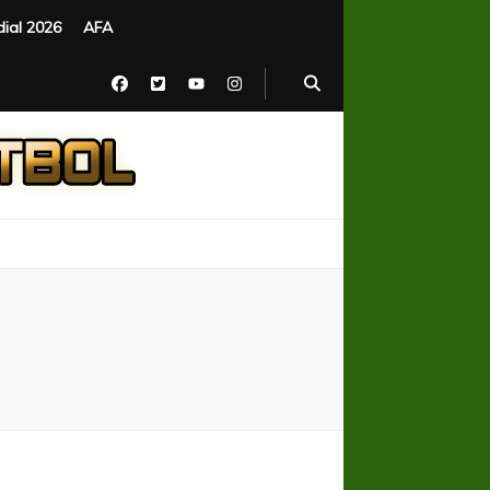
ial 2026
AFA