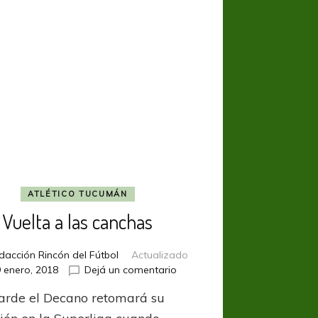
ATLÉTICO TUCUMÁN
Vuelta a las canchas
dacción Rincón del Fútbol
Actualizado
en
 enero, 2018
Dejá un comentario
Vuelta
tarde el Decano retomará su
a
las