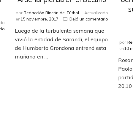
s
por
Redacción Rincón del Fútbol
Actualizado
en
en
15 noviembre, 2017
Dejá un comentario
ado
Arsenal
en
rio
Luego de la turbulenta semana que
piensa
Arsenal
en
vivió la entidad de Sarandí, el equipo
ya
por
Re
el
partió
de Humberto Grondona entrenó esta
en
10 n
Decano
a
mañana en …
Rosar
Tucumán
con
Paolo
sus
parti
18
concentrados
20.10 