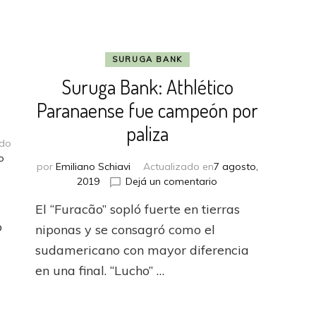
SURUGA BANK
Suruga Bank: Athlético
Paranaense fue campeón por
paliza
ado
en
o
por
Emiliano Schiavi
Actualizado en
7 agosto,
Athletico
en
2019
Dejá un comentario
Paranaense
Suruga
se
El “Furacão” sopló fuerte en tierras
Bank:
clasifica
o
Athlético
niponas y se consagró como el
a
Paranaense
Semifinales
sudamericano con mayor diferencia
fue
en una final. “Lucho” …
campeón
por
paliza