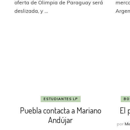
a
oferta de Olimpia de Paraguay será
merca
uirúrgicamente
Andújar?
deslizada, y …
Argen
ESTUDIANTES LP
BO
Puebla contacta a Mariano
El 
Andújar
por
Mi