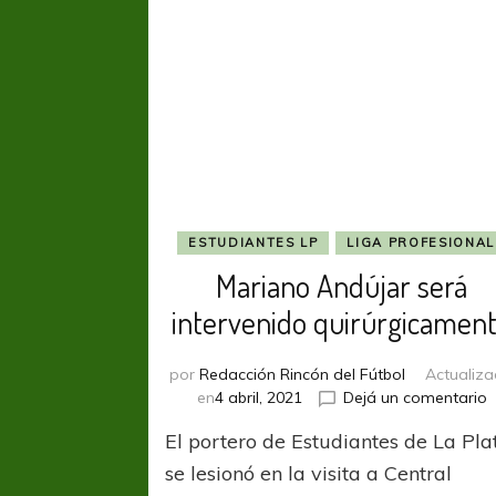
ESTUDIANTES LP
LIGA PROFESIONAL
Mariano Andújar será
intervenido quirúrgicamen
por
Redacción Rincón del Fútbol
Actualiz
e
en
4 abril, 2021
Dejá un comentario
M
El portero de Estudiantes de La Pla
A
s
se lesionó en la visita a Central
i