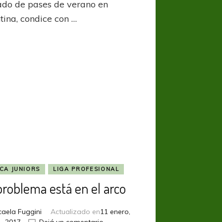
do de pases de verano en
Mariano
tina, condice con …
Andújar
CA JUNIORS
LIGA PROFESIONAL
problema está en el arco
caela Fuggini
Actualizado en
11 enero,
en