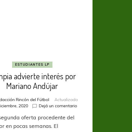
ESTUDIANTES LP
mpia advierte interés por
Mariano Andújar
dacción Rincón del Fútbol
Actualizado
en
iciembre, 2020
Dejá un comentario
Olimpia
 segunda oferta procedente del
advierte
interés
ior en pocas semanas. El
por