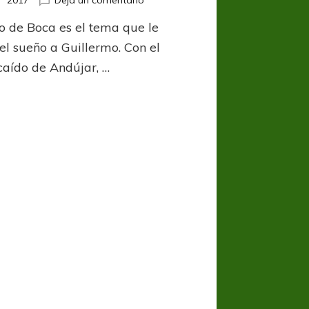
2017
Dejá un comentario
El
co de Boca es el tema que le
problema
está
el sueño a Guillermo. Con el
en
caído de Andújar, …
el
arco