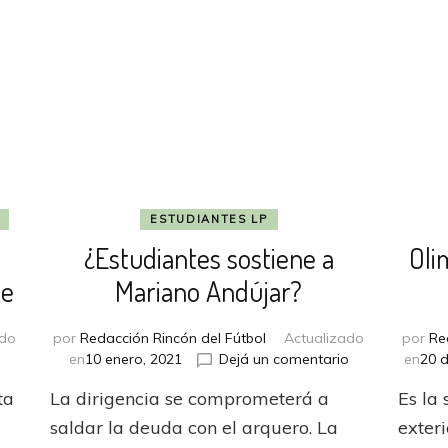
ESTUDIANTES LP
¿Estudiantes sostiene a
Oli
te
Mariano Andújar?
ado
por
Redacción Rincón del Fútbol
Actualizado
por
Re
n
en
en
10 enero, 2021
Dejá un comentario
en
20 d
ariano
¿Estudiantes
ta
La dirigencia se comprometerá a
Es la
ndújar
sostiene
erá
a
saldar la deuda con el arquero. La
exter
ntervenido
Mariano