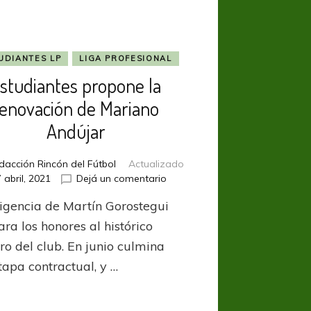
UDIANTES LP
LIGA PROFESIONAL
studiantes propone la
renovación de Mariano
Andújar
dacción Rincón del Fútbol
Actualizado
en
7 abril, 2021
Dejá un comentario
Estudiantes
rigencia de Martín Gorostegui
propone
la
ara los honores al histórico
renovación
ro del club. En junio culmina
de
tapa contractual, y …
Mariano
Andújar