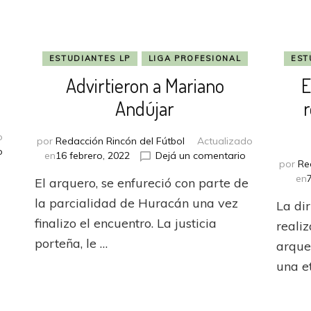
ESTUDIANTES LP
LIGA PROFESIONAL
EST
Advirtieron a Mariano
E
Andújar
o
por
Redacción Rincón del Fútbol
Actualizado
en
o
en
en
16 febrero, 2022
Dejá un comentario
por
Re
El
Advirtieron
en
clásico
El arquero, se enfureció con parte de
a
de
Mariano
la parcialidad de Huracán una vez
La di
Andújar
Andújar
finalizo el encuentro. La justicia
realiz
porteña, le …
arque
una e