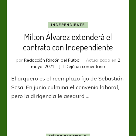
para
definir
la
lista
INDEPENDIENTE
del
Milton Álvarez extenderá el
seleccionado
argentino
contrato con Independiente
por
Redacción Rincón del Fútbol
Actualizado en
2
en
mayo, 2021
Dejá un comentario
Milton
El arquero es el reemplazo fijo de Sebastián
Álvarez
extenderá
Sosa. En junio culmina el convenio laboral,
el
pero la dirigencia le aseguró …
contrato
con
Independiente