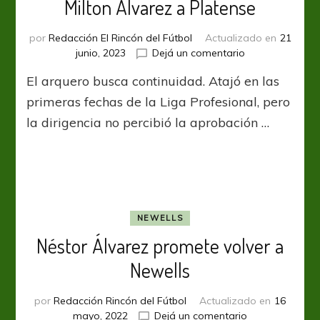
Milton Álvarez a Platense
por
Redacción El Rincón del Fútbol
Actualizado en
21
en
junio, 2023
Dejá un comentario
Independiente
El arquero busca continuidad. Atajó en las
niega
el
primeras fechas de la Liga Profesional, pero
pase
la dirigencia no percibió la aprobación …
de
Milton
Álvarez
a
Platense
NEWELLS
Néstor Álvarez promete volver a
Newells
por
Redacción Rincón del Fútbol
Actualizado en
16
en
mayo, 2022
Dejá un comentario