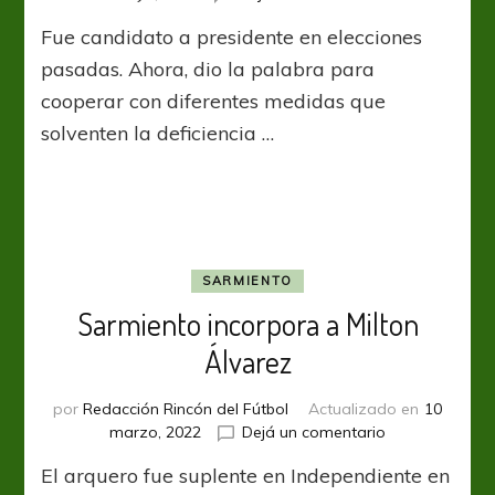
Néstor
Fue candidato a presidente en elecciones
Álvarez
promete
pasadas. Ahora, dio la palabra para
volver
cooperar con diferentes medidas que
a
solventen la deficiencia …
Newells
SARMIENTO
Sarmiento incorpora a Milton
Álvarez
por
Redacción Rincón del Fútbol
Actualizado en
10
en
marzo, 2022
Dejá un comentario
Sarmiento
El arquero fue suplente en Independiente en
incorpora