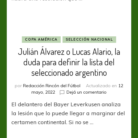
estará
con
nosotros
y
decidiremos
qué
pasa”
COPA AMÉRICA
SELECCIÓN NACIONAL
Julián Álvarez o Lucas Alario, la
duda para definir la lista del
seleccionado argentino
por
Redacción Rincón del Fútbol
Actualizado en
12
en
mayo, 2022
Dejá un comentario
Julián
El delantero del Bayer Leverkusen analiza
Álvarez
o
la lesión que lo puede llegar a marginar del
Lucas
certamen continental. Si no se …
Alario,
la
duda