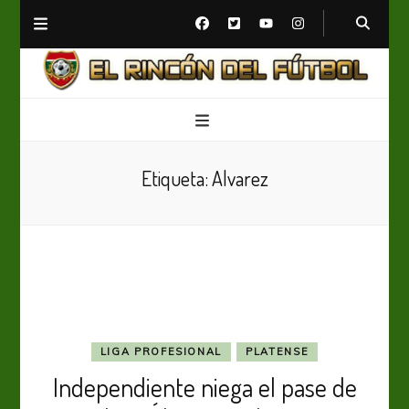
El Rincón del Fútbol
Diario digital de Fútbol
Etiqueta:
Alvarez
LIGA PROFESIONAL
PLATENSE
Independiente niega el pase de