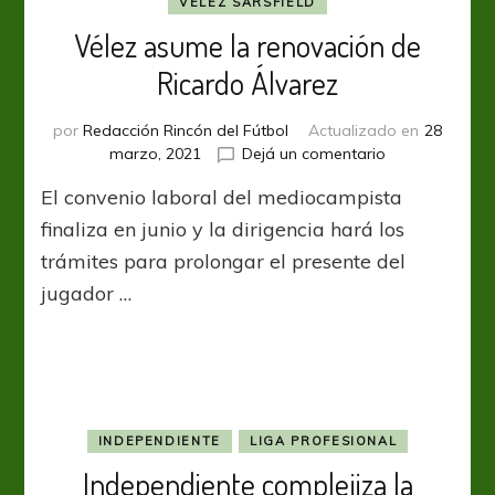
VÉLEZ SARSFIELD
Vélez asume la renovación de
Ricardo Álvarez
por
Redacción Rincón del Fútbol
Actualizado en
28
en
marzo, 2021
Dejá un comentario
Vélez
El convenio laboral del mediocampista
asume
la
finaliza en junio y la dirigencia hará los
renovación
trámites para prolongar el presente del
de
jugador …
Ricardo
Álvarez
INDEPENDIENTE
LIGA PROFESIONAL
Independiente complejiza la