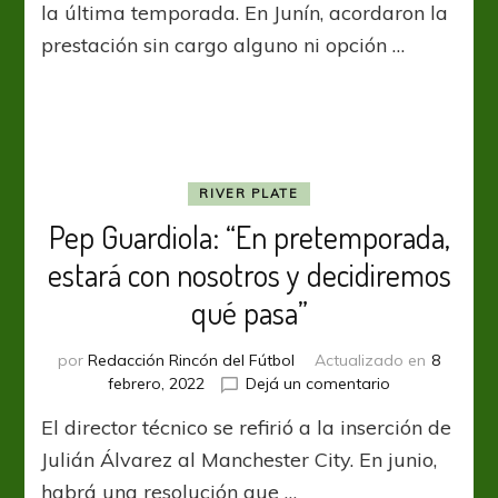
a
la última temporada. En Junín, acordaron la
Milton
prestación sin cargo alguno ni opción …
Álvarez
RIVER PLATE
Pep Guardiola: “En pretemporada,
estará con nosotros y decidiremos
qué pasa”
por
Redacción Rincón del Fútbol
Actualizado en
8
en
febrero, 2022
Dejá un comentario
Pep
El director técnico se refirió a la inserción de
Guardiola:
“En
Julián Álvarez al Manchester City. En junio,
pretemporada
habrá una resolución que …