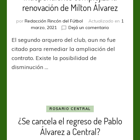
renovación de Milton Álvarez
por
Redacción Rincón del Fútbol
Actualizado en
1
en
marzo, 2021
Dejá un comentario
Independiente
El segundo arquero del club, aun no fue
complejiza
la
citado para remediar la ampliación del
renovación
contrato. Existe la posibilidad de
de
disminución …
Milton
Álvarez
ROSARIO CENTRAL
¿Se cancela el regreso de Pablo
Álvarez a Central?