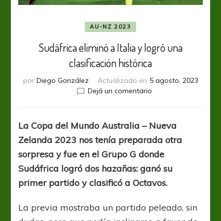
AU-NZ 2023
Sudáfrica eliminó a Italia y logró una
clasificación histórica
por
Diego González
Actualizado en
5 agosto, 2023
en
Dejá un comentario
Sudáfrica
eliminó
a
La Copa del Mundo Australia – Nueva
Italia
Zelanda 2023 nos tenía preparada otra
y
logró
sorpresa y fue en el Grupo G donde
una
Sudáfrica logró dos hazañas: ganó su
clasificación
primer partido y clasificó a Octavos.
histórica
La previa mostraba un partido peleado, sin