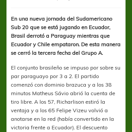
Sub
20:
Brasil
En una nueva jornada del Sudamericano
manda
Sub 20 que se está jugando en Ecuador,
en
su
Brasil derrotó a Paraguay mientras que
grupo
Ecuador y Chile empataron. De esta manera
y
se cerró la tercera fecha del Grupo A.
Argentina
aguarda
por
El conjunto brasileño se impuso por sobre su
Bolivia
par paraguayo por 3 a 2. El partido
comenzó con dominio brazuca y a los 38
minutos Matheus Sávio abrió la cuenta de
tiro libre. A los 57, Richarlison estiró la
ventaja y a los 65 Felipe Vizeu volvió a
anotarse en la red (había convertido en la
victoria frente a Ecuador). El descuento