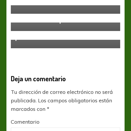
Funebrero
Atlético Tucumán
Liga Profesional
Entretenido empate en Tucumán
Atlético Tucumán
Atlético pegó tres gritos y es
puntero
Deja un comentario
Tu dirección de correo electrónico no será
publicada.
Los campos obligatorios están
marcados con
*
Comentario