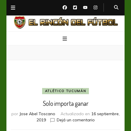
El Rincón del Fútbol
Diario digital de Fútbol
ATLÉTICO TUCUMÁN
Solo importa ganar
por
Jose Abel Toscano
Actualizado en
16 septiembre,
en
2019
Dejá un comentario
Solo