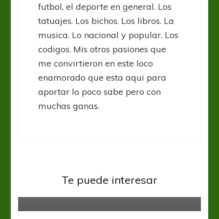
futbol, el deporte en general. Los
tatuajes. Los bichos. Los libros. La
musica. Lo nacional y popular. Los
codigos. Mis otros pasiones que
me convirtieron en este loco
enamorado que esta aqui para
aportar lo poco sabe pero con
muchas ganas.
Liga Profesional
Rosario Central
Unión
La fecha arrancó sin emociones en
Te puede interesar
Santa Fe
Boca Juniors
Liga Profesional
Colón
Liga Profesional
Newells