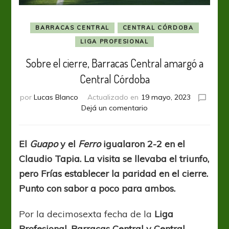
BARRACAS CENTRAL
CENTRAL CÓRDOBA
LIGA PROFESIONAL
Sobre el cierre, Barracas Central amargó a
Central Córdoba
por
Lucas Blanco
Actualizado en
19 mayo, 2023
en
Dejá un comentario
Sobre
el
cierre,
El
Guapo
y el
Ferro
igualaron 2-2 en el
Barracas
Claudio Tapia. La visita se llevaba el triunfo,
Central
amargó
pero Frías establecer la paridad en el cierre.
a
Punto con sabor a poco para ambos.
Central
Córdoba
Por la decimosexta fecha de la
Liga
Profesional, Barracas Central y Central