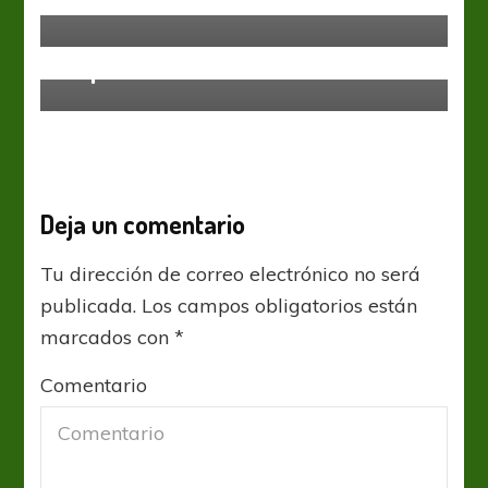
Arrasador
Colón se quedó y la Lepra se lo
empató
Deja un comentario
Tu dirección de correo electrónico no será
publicada.
Los campos obligatorios están
marcados con
*
Comentario