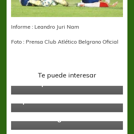
Informe : Leandro Juri Nam
Foto : Prensa Club Atlético Belgrano Oficial
Liga Profesional
Te puede interesar
Puede repetir
Liga Profesional
Talleres
Vélez Sarsfield
Gabriel Heinze: “Tuvimos muchas
imprecisiones”
Liga Profesional
Newells
Nacho con fatiga