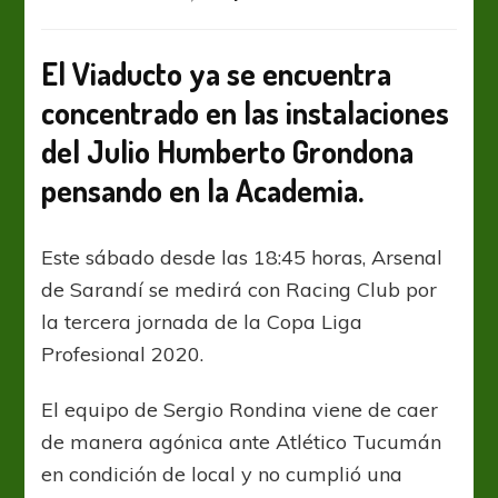
Sin
Necul
en
El Viaducto ya se encuentra
la
concentrado en las instalaciones
convocatoria,
Arsenal
del Julio Humberto Grondona
va
por
pensando en la Academia.
Racing
Este sábado desde las 18:45 horas, Arsenal
de Sarandí se medirá con Racing Club por
la tercera jornada de la Copa Liga
Profesional 2020.
El equipo de Sergio Rondina viene de caer
de manera agónica ante Atlético Tucumán
en condición de local y no cumplió una