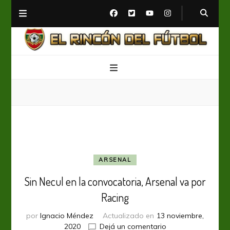
El Rincón del Fútbol
Diario digital de Fútbol
ARSENAL
Sin Necul en la convocatoria, Arsenal va por
Racing
por
Ignacio Méndez
Actualizado en
13 noviembre,
en
2020
Dejá un comentario