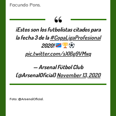
Facundo Pons.
¡Estos son los futbolistas citados para
la fecha 3 de la
#CopaLigaProfesional
2020!
pic.twitter.com/sXl6g9VMxq
— Arsenal Fútbol Club
(@ArsenalOficial)
November 13, 2020
Foto: @ArsenalOficial.