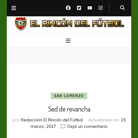
El Rincón del Fútbol
Diario digital de Fútbol
SAN LORENZO
Sed de revancha
por
Redacción El Rincón del Fútbol
Actualizado en
15
en
marzo, 2017
Dejá un comentario
Sed