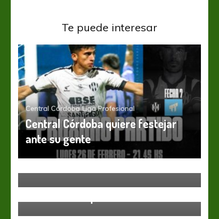
Te puede interesar
Central Córdoba
Liga Profesional
Central Córdoba quiere festejar
ante su gente
Arsenal
Liga Profesional
Uno y uno frente a Lanús en la
Fortaleza
Liga Profesional
Con la mente puesta en Lanús