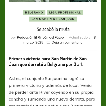
BELGRANO
LIGA PROFESIONAL
SAN MARTIN DE SAN JUAN
Se acabó la mufa
por
Redacción El Rincón del Fútbol
Actualizado en
8
en
marzo, 2025
Dejá un comentario
Se
acabó
la
Primera victoria para San Martín de San
mufa
Juan que derrotó a Belgrano por 3 a 1.
Así es, el conjunto Sanjuanino logró su
primera victoria y además de local. Venía
de perder ante River cayendo en su propia
cancha y sumando una nueva derrota, pero
eso terminó ya que obtuvo sus 3 primeros