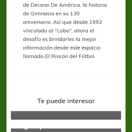
de Decano De América, la historia
de Gimnasia en su 130
aniversario. Así que desde 1992
vinculado al "Lobo", ahora el
desafío es brindarles la mejor
información desde este espacio
llamado El Rincón del Fútbol.
Liga Profesional
San Lorenzo
Te puede interesar
Un verdadero Ciclón
Estudiantes LP
Liga Profesional
Llegó el primero