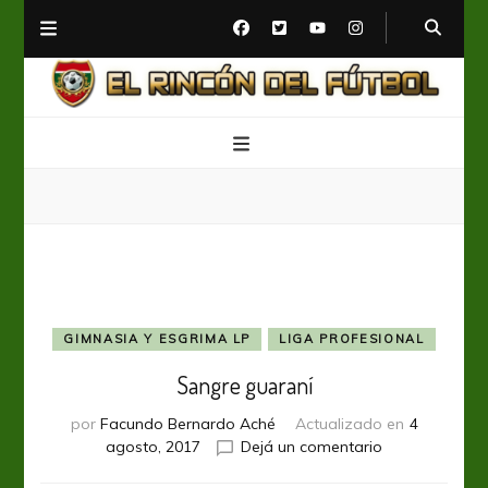
El Rincón del Fútbol
Diario digital de Fútbol
GIMNASIA Y ESGRIMA LP
LIGA PROFESIONAL
Sangre guaraní
por
Facundo Bernardo Aché
Actualizado en
4
en
agosto, 2017
Dejá un comentario
Sangre