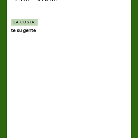
FÚTBOL FEMENINO
OTRAS LIGAS FEM
Tiro se quedó con la primera semifinal