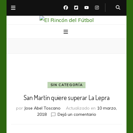
El Rincón del Fútbol
Diario digital de Fútbol
SIN CATEGORÍA
San Martín quiere superar La Lepra
por
Jose Abel Toscano
Actualizado en
10 marzo,
en
2018
Dejá un comentario
San
Martín
quiere