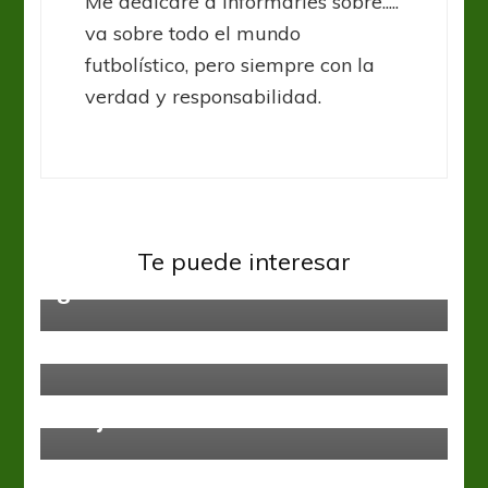
Me dedicaré a informarles sobre.....
va sobre todo el mundo
futbolístico, pero siempre con la
verdad y responsabilidad.
Sin categoría
Alemania ya ganó, ahora tiene que
Te puede interesar
gustar
Sin categoría
Bailone cerca del Cervecero
Sin categoría
Los santiagueños no quieren
aflojar