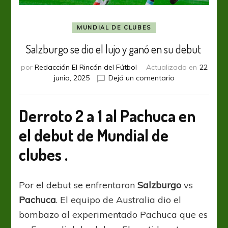
MUNDIAL DE CLUBES
Salzburgo se dio el lujo y ganó en su debut
por
Redacción El Rincón del Fútbol
Actualizado en
22
en
junio, 2025
Dejá un comentario
Salzburgo
se
dio
Derroto 2 a 1 al Pachuca en
el
el debut de Mundial de
lujo
y
clubes .
ganó
en
su
Por el debut se enfrentaron
Salzburgo
vs
debut
Pachuca
. El equipo de Australia dio el
bombazo al experimentado Pachuca que es