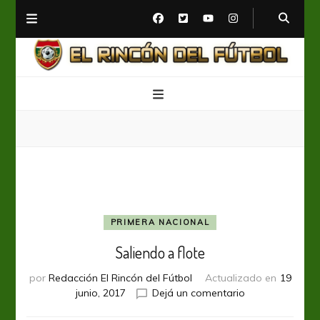
El Rincón del Fútbol
Diario digital de Fútbol
PRIMERA NACIONAL
Saliendo a flote
por
Redacción El Rincón del Fútbol
Actualizado en
19
en
junio, 2017
Dejá un comentario
Saliendo