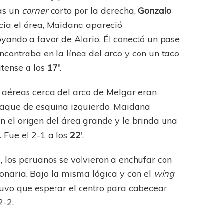
ras un
corner
corto por la derecha,
Gonzalo
ia el área, Maidana apareció
yando a favor de Alario. Él conectó un pase
encontraba en la línea del arco y con un taco
atense a los
17′
.
 aéreas cerca del arco de Melgar eran
 saque de esquina izquierdo, Maidana
 el origen del área grande y le brinda una
. Fue el 2-1 a los
22′
.
, los peruanos se volvieron a enchufar con
onaria. Bajo la misma lógica y con el
wing
tuvo que esperar el centro para cabecear
2-2.