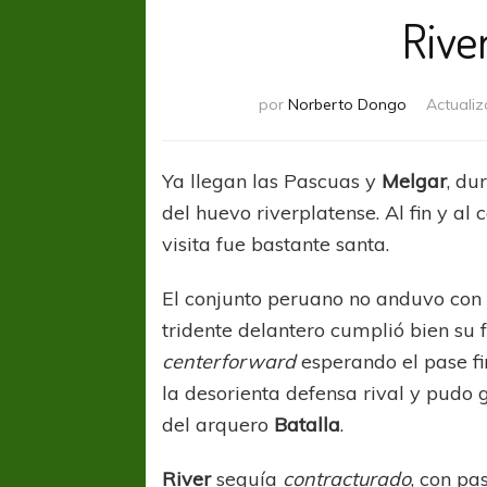
Rive
por
Norberto Dongo
Actuali
Ya llegan las Pascuas y
Melgar
, du
del huevo riverplatense. Al fin y al 
visita fue bastante santa.
El conjunto peruano no anduvo con 
tridente delantero cumplió bien su 
centerforward
esperando el pase fi
la desorienta defensa rival y pudo g
del arquero
Batalla
.
River
seguía
contracturado
, con pa