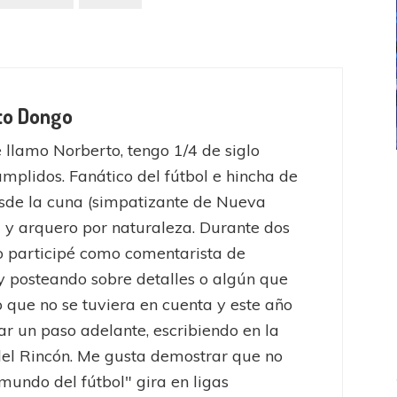
to Dongo
 llamo Norberto, tengo 1/4 de siglo
umplidos. Fanático del fútbol e hincha de
ICANA
LANÚS
UEFA CHAMPIONS LEAGUE
fendido
PSG celebró el bicampeonato
sde la cuna (simpatizante de Nueva
 y arquero por naturaleza. Durante dos
o participé como comentarista de
y posteando sobre detalles o algún que
o que no se tuviera en cuenta y este año
ar un paso adelante, escribiendo en la
el Rincón. Me gusta demostrar que no
"mundo del fútbol" gira en ligas