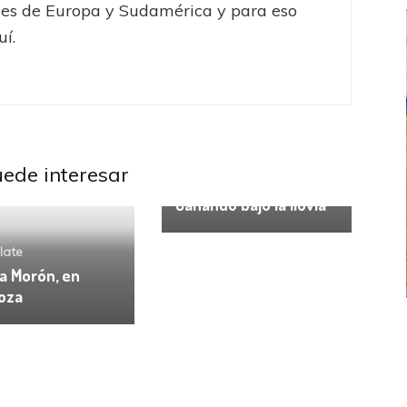
les de Europa y Sudamérica y para eso
uí.
uede interesar
Banfield
River Plate
Ganando bajo la lluvia
late
a Morón, en
oza
FEMENINO
FÚTBOL FEMENINO
 AMATEUR
LIGA DE LA COSTA
Estrella del Sur en el
Las campeonas festejaron ante su gente
eral