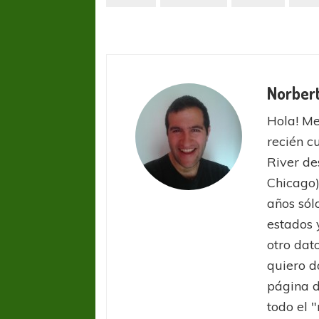
Norber
Hola! Me
recién c
COPA SUDAMER
Sur De
River de
Chicago)
COPA SUDAMERICANA
TIGRE
años sól
A pesar de la derrota Tigre avanzó a
estados 
Octavos de Final
otro dat
quiero d
página d
todo el 