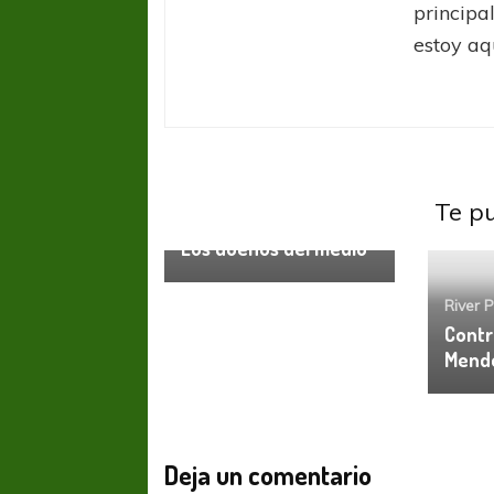
principa
estoy aq
Te p
River Plate
Los dueños del medio
River P
Contr
Mend
FÚTBOL FEMENINO
FÚTBOL 
REGIONAL AMATEUR
REGIONAL
Ajustada caída de Verónica en Alejandro
Verónica jugará ante 
Deja un comentario
Korn
Fed