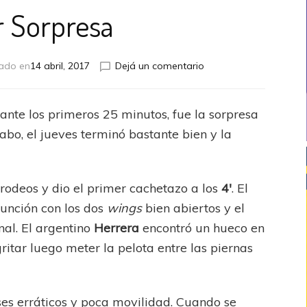
r Sorpresa
en
zado en
14 abril, 2017
Dejá un comentario
River
Sorpresa
rante los primeros 25 minutos, fue la sorpresa
cabo, el jueves terminó bastante bien y la
rodeos y dio el primer cachetazo a los
4′
. El
función con los dos
wings
bien abiertos y el
nal. El argentino
Herrera
encontró un hueco en
ritar luego meter la pelota entre las piernas
ses erráticos y poca movilidad. Cuando se