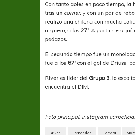
Con tanto goles en poco tiempo, la 
tras un
corner
, y con un par de rebo
realizó una chilena con mucha cal
arquero, a los
27′
. A partir de aquí
pedazos.
El segundo tiempo fue un monólogo 
fue a los
67′
con el gol de Driussi p
River es lider del
Grupo 3
, lo escol
encuentra el DIM.
Foto principal: Instagram carpoficia
Driussi
Fernandez
Herrera
Mart