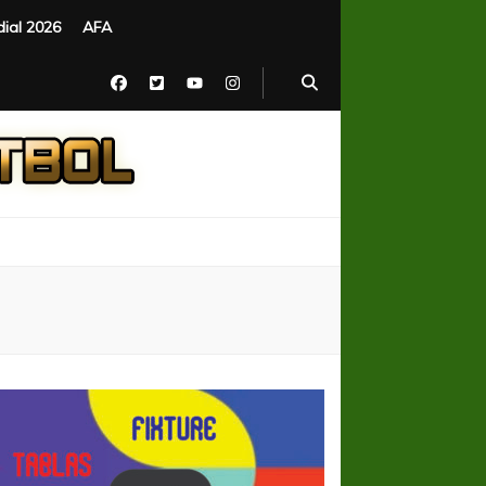
ial 2026
AFA