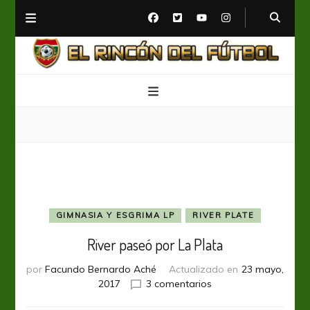
El Rincón del Fútbol
Diario digital de Fútbol
GIMNASIA Y ESGRIMA LP
RIVER PLATE
River paseó por La Plata
por
Facundo Bernardo Aché
Actualizado en
23 mayo,
en
2017
3 comentarios
River