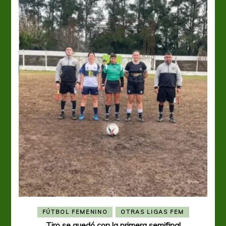
FÚTBOL FEMENINO
OTRAS LIGAS FEM
Tiro se quedó con la primera semifinal
Tiro 