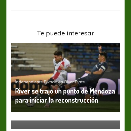
Te puede interesar
Independiente Rivadavia
River Plate
River se trajo un punto de Mendoza
para iniciar la reconstrucción
River Plate
Patea el tablero
Gimnasia y Esgrima LP
Independiente
Liga
Profesional