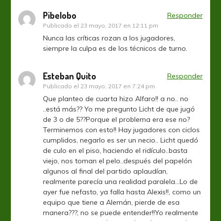
Pibelobo
Responder
Publicado el
23 mayo, 2017 en 12:11 pm
Nunca las críticas rozan a los jugadores,
siempre la culpa es de los técnicos de turno.
Esteban Quito
Responder
Publicado el
23 mayo, 2017 en 7:24 pm
Que planteo de cuarta hizo Alfaro!! a no.. no
..está más?? Yo me pregunto Licht de que jugó
de 3 o de 5??Porque el problema era ese no?
Terminemos con esto!! Hay jugadores con ciclos
cumplidos, negarlo es ser un necio.. Licht quedó
de culo en el piso, haciendo el ridículo..basta
viejo, nos toman el pelo..después del papelón
algunos al final del partido aplaudían,
realmente parecía una realidad paralela…Lo de
ayer fue nefasto, ya falla hasta Alexis!!, como un
equipo que tiene a Alemán, pierde de esa
manera???, no se puede entender!!Yo realmente