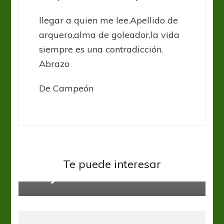
llegar a quien me lee.Apellido de
arquero,alma de goleador,la vida
siempre es una contradicción.
Abrazo
De Campeón
Banfield
River Plate
Te puede interesar
Es tuya Juan