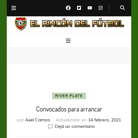
El Rincón del Fútbol
Diario digital de Fútbol
RIVER PLATE
Convocados para arrancar
por
Axel Carrizo
Actualizado en
14 febrero, 2021
en
Dejá un comentario
Convocados