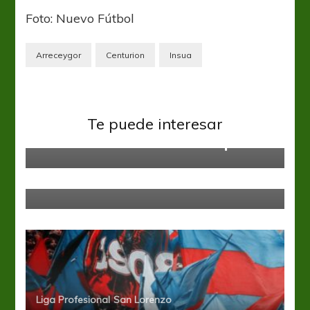
Foto: Nuevo Fútbol
Arreceygor
Centurion
Insua
San Lorenzo
Te puede interesar
“Me ilusiono con este arranque”
San Lorenzo
San Lorenzo es candidato
Liga Profesional
San Lorenzo