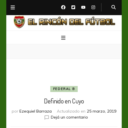
El Rincón del Fútbol
Diario digital de Fútbol
FEDERAL B
Definido en Cuyo
por
Ezequiel Barraza
Actualizado en
25 marzo, 2019
en
Dejá un comentario
Definido