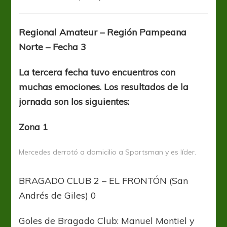
Partidazos
con
muchos
Regional Amateur – Región Pampeana
goles
Norte – Fecha 3
en
la
Pampeana
La tercera fecha tuvo encuentros con
Norte
muchas emociones. Los resultados de la
jornada son los siguientes:
Zona 1
Mercedes derrotó a domicilio a Sportsman y es líder.
BRAGADO CLUB 2 – EL FRONTÓN (San
Andrés de Giles) 0
Goles de Bragado Club: Manuel Montiel y