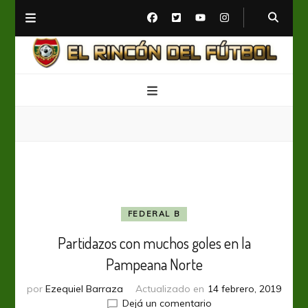
El Rincón del Fútbol
Diario digital de Fútbol
FEDERAL B
Partidazos con muchos goles en la
Pampeana Norte
por
Ezequiel Barraza
Actualizado en
14 febrero, 2019
en
Dejá un comentario