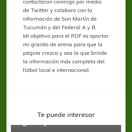
contactaron conmigo por medio
de Twitter y colaboro con la
información de San Martín de
Tucumán y del Federal A y B.
Mi objetivo para el RDF es aportar
mi granito de arena para que la
página crezca y sea la que brinde
la información más completa del
fútbol local e internacional.
Federal B
Muchos debuts y goles en la
Te puede interesar
Región Cuyo
Federal B
El calor en la Región Norte no