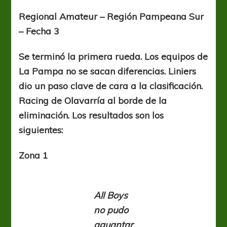
ponerse
al
Regional Amateur – Región Pampeana Sur
mismo
– Fecha 3
ritmo
que
el
Se terminó la primera rueda. Los equipos de
resto
La Pampa no se sacan diferencias. Liniers
dio un paso clave de cara a la clasificación.
Racing de Olavarría al borde de la
eliminación. Los resultados son los
siguientes:
Zona 1
All Boys
no pudo
aguantar