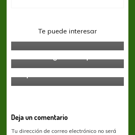
Regional Amateur
Racing de Córdoba y Talleres
Te puede interesar
acuerdan derechos de Favio Cabral
Regional Amateur
Rivadavia llegó en doce pasos
Regional Amateur
Suspenso hasta el final
Deja un comentario
Tu dirección de correo electrónico no será