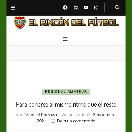
El Rincón del Fútbol
Diario digital de Fútbol
REGIONAL AMATEUR
Para ponerse al mismo ritmo que el resto
por
Ezequiel Barraza
Actualizado en
3 diciembre,
en
2021
Dejá un comentario
Para