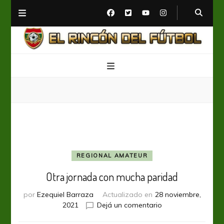
El Rincón del Fútbol
Diario digital de Fútbol
REGIONAL AMATEUR
Otra jornada con mucha paridad
por
Ezequiel Barraza
Actualizado en
28 noviembre,
en
2021
Dejá un comentario
Otra