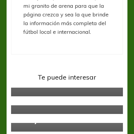
mi granito de arena para que la
página crezca y sea la que brinde
la información más completa del
fútbol local e internacional.
Federal B
Regional Amateur
De la mano de Leguizamón,
Te puede interesar
Güemes volvió al Federal A
Federal B
Regional Amateur
Este domingo se sumarán dos más
al Federal A
Regional Amateur
Con lo justo