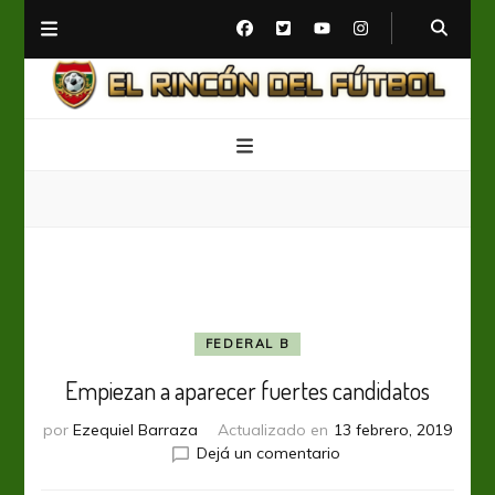
El Rincón del Fútbol
Diario digital de Fútbol
FEDERAL B
Empiezan a aparecer fuertes candidatos
por
Ezequiel Barraza
Actualizado en
13 febrero, 2019
en
Dejá un comentario
Empiezan