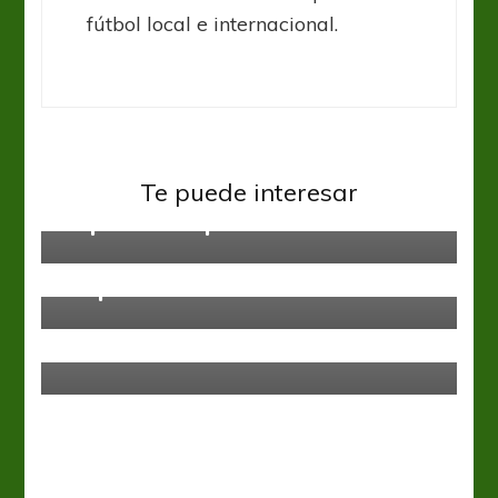
fútbol local e internacional.
Federal B
Te puede interesar
La penúltima puede definir todo
Federal B
Suspenso hasta el final
Federal B
Regional Amateur
Triunfazo del Gaucho en Río Cuarto